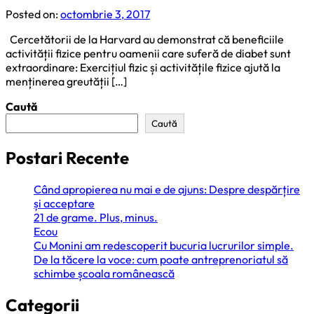
Posted on:
octombrie 3, 2017
Cercetătorii de la Harvard au demonstrat că beneficiile
activității fizice pentru oamenii care suferă de diabet sunt
extraordinare: Exercițiul fizic și activitățile fizice ajută la
menținerea greutății […]
Caută
Caută
Postari Recente
Când apropierea nu mai e de ajuns: Despre despărțire
și acceptare
21 de grame. Plus, minus.
Ecou
Cu Monini am redescoperit bucuria lucrurilor simple.
De la tăcere la voce: cum poate antreprenoriatul să
schimbe școala românească
Categorii