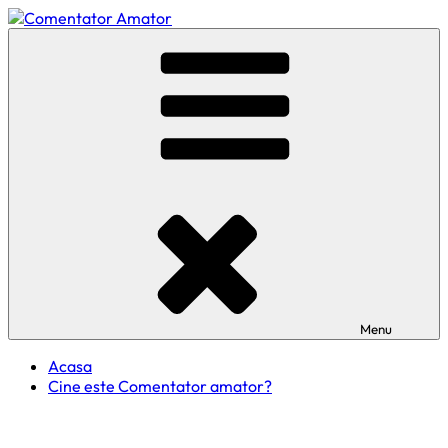
Skip
to
Comentator Amator
content
Menu
Acasa
Cine este Comentator amator?