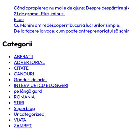
Când apropierea nu mai e de ajuns: Despre despărțire și
21 de grame. Plus, minus.
Ecou
Cu Monini am redescoperit bucuria lucrurilor simple.
De la tăcere la voce: cum poate antreprenoriatul să sc
Categorii
ABERATII
ADVERTORIAL
CITATE
GANDURI
Gânduri de arici
INTERVIURI CU BLOGGERI
pe lângă gard
ROMANIA
STIRI
Superblog
Uncategorized
VIATA
ZAMBET