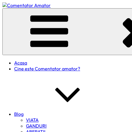
Skip
to
Comentator Amator
content
Acasa
Cine este Comentator amator?
Blog
VIATA
GANDURI
ABERATII