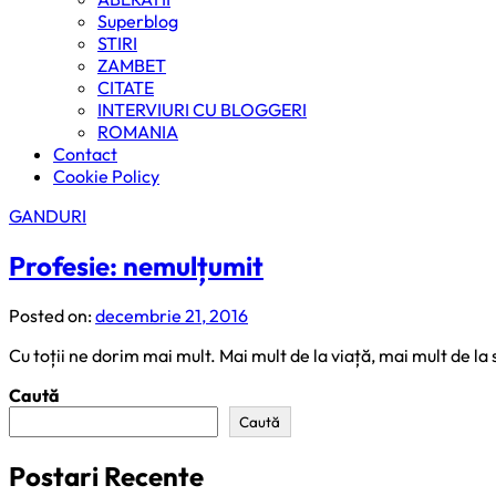
Superblog
STIRI
ZAMBET
CITATE
INTERVIURI CU BLOGGERI
ROMANIA
Contact
Cookie Policy
GANDURI
Profesie: nemulțumit
Posted on:
decembrie 21, 2016
Cu toții ne dorim mai mult. Mai mult de la viață, mai mult de la
Caută
Caută
Postari Recente