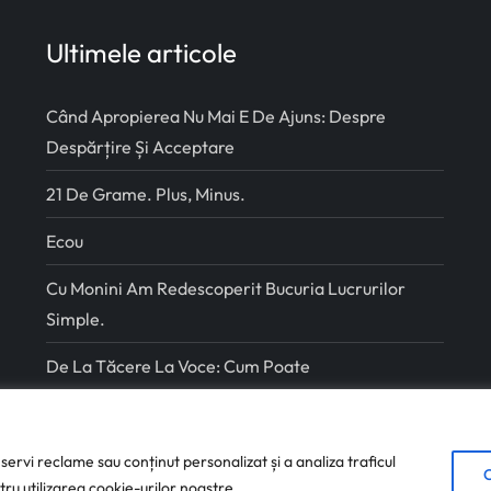
Ultimele articole
Când Apropierea Nu Mai E De Ajuns: Despre
Despărțire Și Acceptare
21 De Grame. Plus, Minus.
Ecou
Cu Monini Am Redescoperit Bucuria Lucrurilor
Simple.
De La Tăcere La Voce: Cum Poate
Antreprenoriatul Să Schimbe Școala Românească
ervi reclame sau conținut personalizat și a analiza traficul
ru utilizarea cookie-urilor noastre.