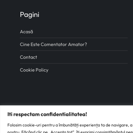
Pagini
Acasă
Cine Este Comentator Amator?
Contact
Cookie Policy
Iti respectam confidentialitatea!
Folosim cookie-uri pentru a îmbunătăți experiența ta de navigare, a s
nostru. Făcând clic pe „Accepta tot”, îți exprimi consimțământul pent