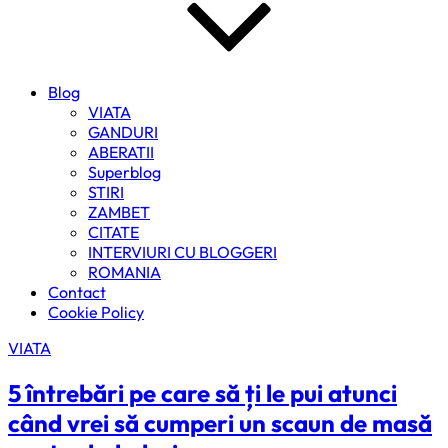
Blog
VIATA
GANDURI
ABERATII
Superblog
STIRI
ZAMBET
CITATE
INTERVIURI CU BLOGGERI
ROMANIA
Contact
Cookie Policy
VIATA
5 întrebări pe care să ți le pui atunci
când vrei să cumperi un scaun de masă