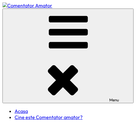
Skip
to
Comentator Amator
content
Menu
Acasa
Cine este Comentator amator?