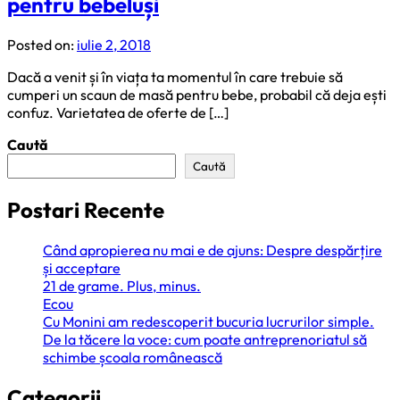
pentru bebeluși
Posted on:
iulie 2, 2018
Dacă a venit și în viața ta momentul în care trebuie să
cumperi un scaun de masă pentru bebe, probabil că deja ești
confuz. Varietatea de oferte de […]
Caută
Caută
Postari Recente
Când apropierea nu mai e de ajuns: Despre despărțire
și acceptare
21 de grame. Plus, minus.
Ecou
Cu Monini am redescoperit bucuria lucrurilor simple.
De la tăcere la voce: cum poate antreprenoriatul să
schimbe școala românească
Categorii