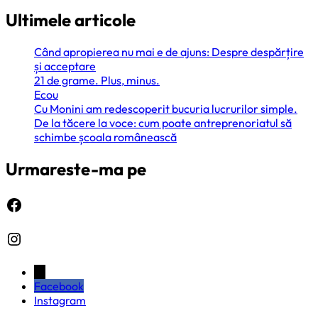
Ultimele articole
Când apropierea nu mai e de ajuns: Despre despărțire
și acceptare
21 de grame. Plus, minus.
Ecou
Cu Monini am redescoperit bucuria lucrurilor simple.
De la tăcere la voce: cum poate antreprenoriatul să
schimbe școala românească
Urmareste-ma pe
Facebook
Instagram
←
Facebook
Instagram