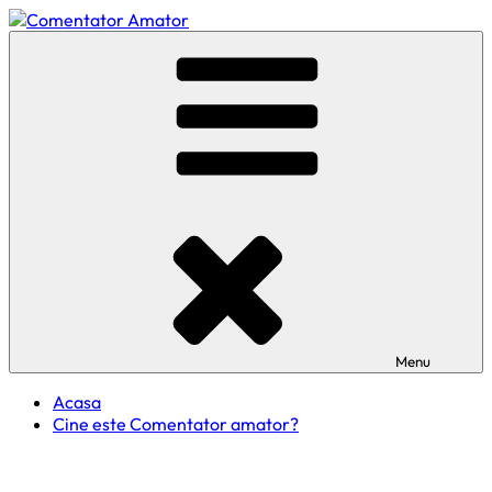
Skip
to
Comentator Amator
content
Menu
Acasa
Cine este Comentator amator?