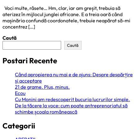
Voci multe, râsete… Hm, clar, iar am greșit, trebuia să
aterizez în mijlocul junglei africane. E a treia oară când
mașinăria confundă coordonatele, trebuie neapărat să-mi
concentrez […]
Caută
Caută
Postari Recente
Când apropierea nu mai e de ajuns: Despre despărțire
și acceptare
21 de grame. Plus, minus.
Ecou
Cu Monini am redescoperit bucuria lucrurilor simple.
De la tăcere la voce: cum poate antreprenoriatul să
schimbe școala românească
Categorii