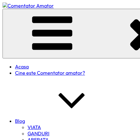
Skip
to
Comentator Amator
content
Acasa
Cine este Comentator amator?
Blog
VIATA
GANDURI
ABERATII