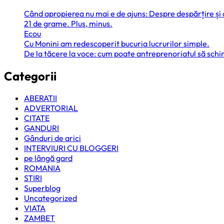
Când apropierea nu mai e de ajuns: Despre despărțire și
21 de grame. Plus, minus.
Ecou
Cu Monini am redescoperit bucuria lucrurilor simple.
De la tăcere la voce: cum poate antreprenoriatul să sc
Categorii
ABERATII
ADVERTORIAL
CITATE
GANDURI
Gânduri de arici
INTERVIURI CU BLOGGERI
pe lângă gard
ROMANIA
STIRI
Superblog
Uncategorized
VIATA
ZAMBET