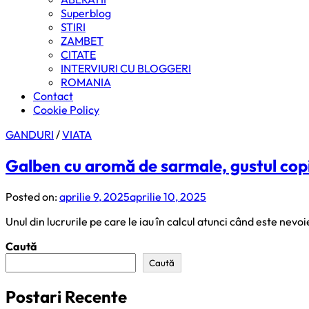
Superblog
STIRI
ZAMBET
CITATE
INTERVIURI CU BLOGGERI
ROMANIA
Contact
Cookie Policy
GANDURI
/
VIATA
Galben cu aromă de sarmale, gustul copi
Posted on:
aprilie 9, 2025
aprilie 10, 2025
Unul din lucrurile pe care le iau în calcul atunci când este nev
Caută
Caută
Postari Recente