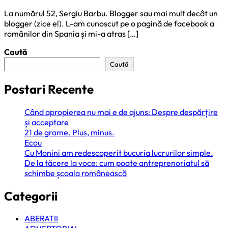
La numărul 52, Sergiu Barbu. Blogger sau mai mult decât un
blogger (zice el). L-am cunoscut pe o pagină de facebook a
românilor din Spania și mi-a atras […]
Caută
Caută
Postari Recente
Când apropierea nu mai e de ajuns: Despre despărțire
și acceptare
21 de grame. Plus, minus.
Ecou
Cu Monini am redescoperit bucuria lucrurilor simple.
De la tăcere la voce: cum poate antreprenoriatul să
schimbe școala românească
Categorii
ABERATII