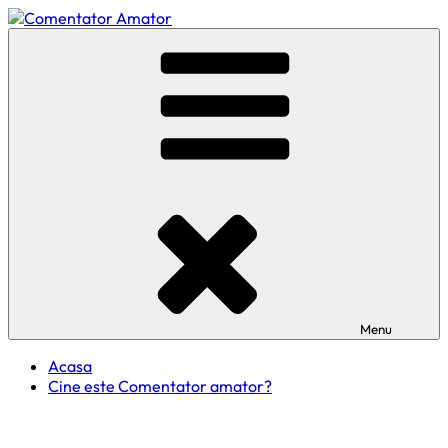
Skip
to
Comentator Amator
content
Menu
Acasa
Cine este Comentator amator?