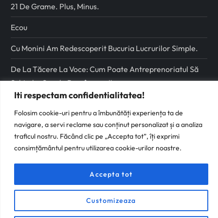
21 De Grame. Plus, Minus.
Ecou
Cu Monini Am Redescoperit Bucuria Lucrurilor Simple.
De La Tăcere La Voce: Cum Poate Antreprenoriatul Să
Schimbe Școala Românească
Iti respectam confidentialitatea!
Urmareste-ma pe
Folosim cookie-uri pentru a îmbunătăți experiența ta de
navigare, a servi reclame sau conținut personalizat și a analiza
Facebook
traficul nostru. Făcând clic pe „Accepta tot”, îți exprimi
consimțământul pentru utilizarea cookie-urilor noastre.
Instagram
Accepta tot
Customizeaza