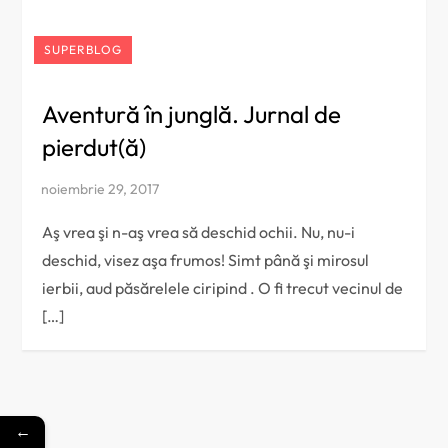
SUPERBLOG
Aventură în junglă. Jurnal de
pierdut(ă)
Aş vrea şi n-aş vrea să deschid ochii. Nu, nu-i
deschid, visez aşa frumos! Simt până şi mirosul
ierbii, aud păsărelele ciripind . O fi trecut vecinul de
[…]
←