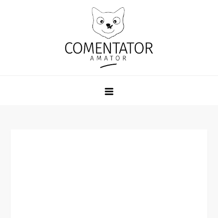
Skip
to
content
Comentator Amator