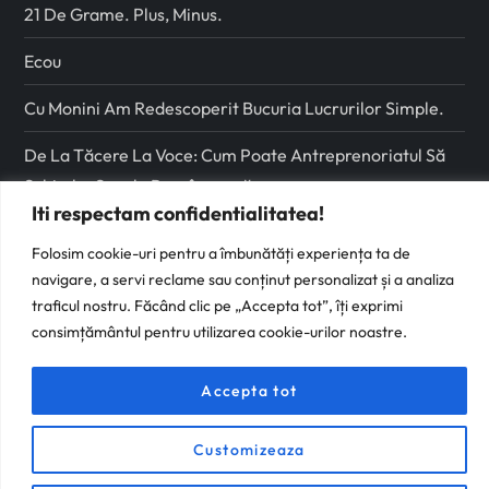
21 De Grame. Plus, Minus.
Ecou
Cu Monini Am Redescoperit Bucuria Lucrurilor Simple.
De La Tăcere La Voce: Cum Poate Antreprenoriatul Să
Schimbe Școala Românească
Iti respectam confidentialitatea!
Urmareste-ma pe
Folosim cookie-uri pentru a îmbunătăți experiența ta de
navigare, a servi reclame sau conținut personalizat și a analiza
Facebook
traficul nostru. Făcând clic pe „Accepta tot”, îți exprimi
consimțământul pentru utilizarea cookie-urilor noastre.
Instagram
Accepta tot
Customizeaza