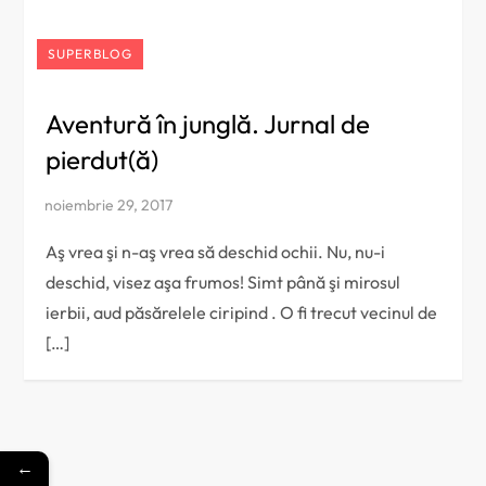
SUPERBLOG
Aventură în junglă. Jurnal de
pierdut(ă)
Aş vrea şi n-aş vrea să deschid ochii. Nu, nu-i
deschid, visez aşa frumos! Simt până şi mirosul
ierbii, aud păsărelele ciripind . O fi trecut vecinul de
[…]
←