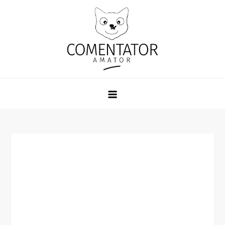
Skip
to
content
Comentator Amator