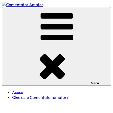
Skip
to
Comentator Amator
content
Menu
Acasa
Cine este Comentator amator?