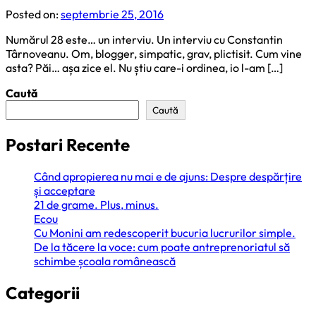
Posted on:
septembrie 25, 2016
Numărul 28 este… un interviu. Un interviu cu Constantin
Târnoveanu. Om, blogger, simpatic, grav, plictisit. Cum vine
asta? Păi… așa zice el. Nu știu care-i ordinea, io l-am […]
Caută
Caută
Postari Recente
Când apropierea nu mai e de ajuns: Despre despărțire
și acceptare
21 de grame. Plus, minus.
Ecou
Cu Monini am redescoperit bucuria lucrurilor simple.
De la tăcere la voce: cum poate antreprenoriatul să
schimbe școala românească
Categorii