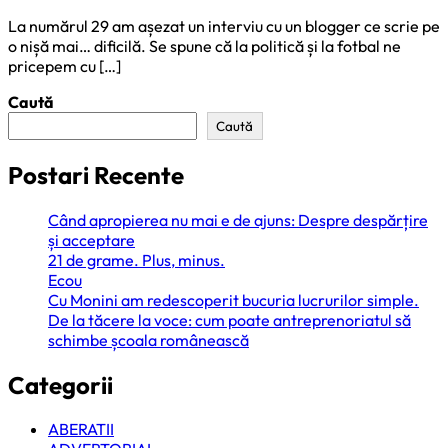
La numărul 29 am așezat un interviu cu un blogger ce scrie pe
o nișă mai… dificilă. Se spune că la politică și la fotbal ne
pricepem cu […]
Caută
Caută
Postari Recente
Când apropierea nu mai e de ajuns: Despre despărțire
și acceptare
21 de grame. Plus, minus.
Ecou
Cu Monini am redescoperit bucuria lucrurilor simple.
De la tăcere la voce: cum poate antreprenoriatul să
schimbe școala românească
Categorii
ABERATII