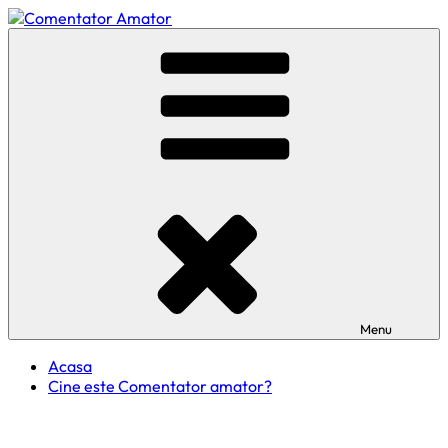
Skip
to
Comentator Amator
content
Menu
Acasa
Cine este Comentator amator?