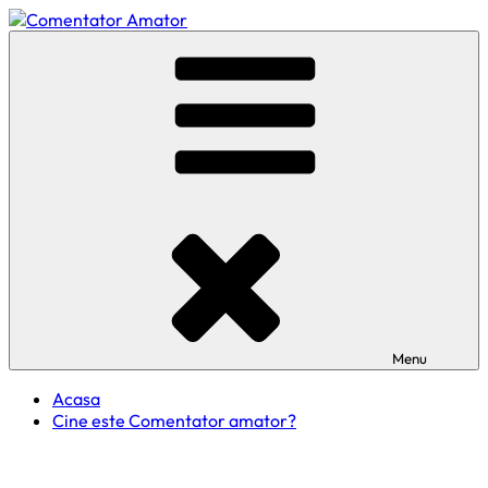
Skip
to
Comentator Amator
content
Menu
Acasa
Cine este Comentator amator?