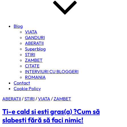
Blog
VIATA
GANDURI
ABERATII
Superblog
STIRI
ZAMBET
CITATE
INTERVIURI CU BLOGGERI
ROMANIA
Contact
Cookie Policy
ABERATII
/
STIRI
/
VIATA
/
ZAMBET
Ti-e cald si esti gras(a) ?Cum să
slabesti fără să faci nimic!