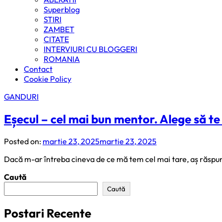
Superblog
STIRI
ZAMBET
CITATE
INTERVIURI CU BLOGGERI
ROMANIA
Contact
Cookie Policy
GANDURI
Eșecul – cel mai bun mentor. Alege să te 
Posted on:
martie 23, 2025
martie 23, 2025
Dacă m-ar întreba cineva de ce mă tem cel mai tare, aș răspunde
Caută
Caută
Postari Recente