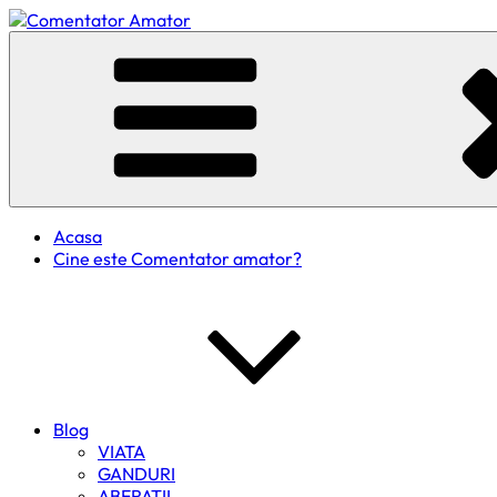
Skip
to
Comentator Amator
content
Acasa
Cine este Comentator amator?
Blog
VIATA
GANDURI
ABERATII