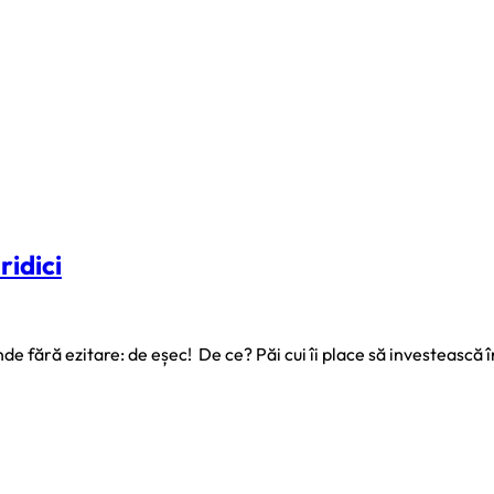
ridici
 fără ezitare: de eșec! De ce? Păi cui îi place să investească î