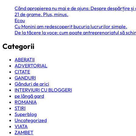
Când apropierea nu mai e de ajuns: Despre despărțire și
21 de grame. Plus, minus.
Ecou
Cu Monini am redescoperit bucuria lucrurilor simple.
De la tăcere la voce: cum poate antreprenoriatul să sc
Categorii
ABERATII
ADVERTORIAL
CITATE
GANDURI
Gânduri de arici
INTERVIURI CU BLOGGERI
pe lângă gard
ROMANIA
STIRI
Superblog
Uncategorized
VIATA
ZAMBET