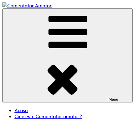
Skip
to
Comentator Amator
content
Menu
Acasa
Cine este Comentator amator?