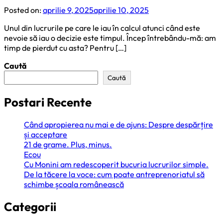
Posted on:
aprilie 9, 2025
aprilie 10, 2025
Unul din lucrurile pe care le iau în calcul atunci când este
nevoie să iau o decizie este timpul. Încep întrebându-mă: am
timp de pierdut cu asta? Pentru […]
Caută
Caută
Postari Recente
Când apropierea nu mai e de ajuns: Despre despărțire
și acceptare
21 de grame. Plus, minus.
Ecou
Cu Monini am redescoperit bucuria lucrurilor simple.
De la tăcere la voce: cum poate antreprenoriatul să
schimbe școala românească
Categorii