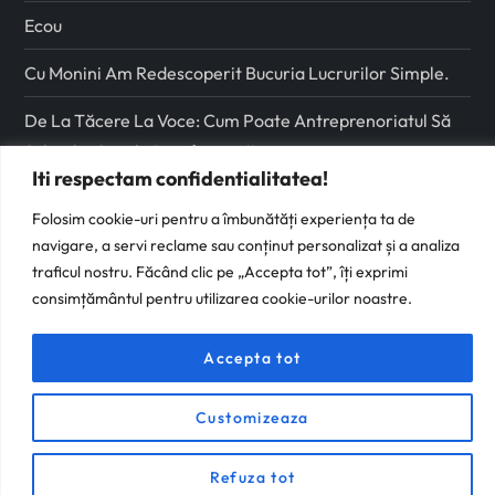
Ecou
Cu Monini Am Redescoperit Bucuria Lucrurilor Simple.
De La Tăcere La Voce: Cum Poate Antreprenoriatul Să
Schimbe Școala Românească
Iti respectam confidentialitatea!
Folosim cookie-uri pentru a îmbunătăți experiența ta de
Urmareste-ma pe
navigare, a servi reclame sau conținut personalizat și a analiza
traficul nostru. Făcând clic pe „Accepta tot”, îți exprimi
Facebook
consimțământul pentru utilizarea cookie-urilor noastre.
Instagram
Accepta tot
Customizeaza
Refuza tot