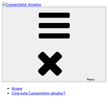
Skip
to
Comentator Amator
content
Menu
Acasa
Cine este Comentator amator?