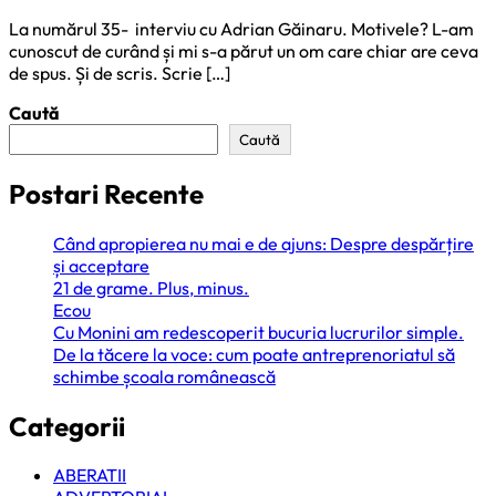
La numărul 35- interviu cu Adrian Găinaru. Motivele? L-am
cunoscut de curând și mi s-a părut un om care chiar are ceva
de spus. Și de scris. Scrie […]
Caută
Caută
Postari Recente
Când apropierea nu mai e de ajuns: Despre despărțire
și acceptare
21 de grame. Plus, minus.
Ecou
Cu Monini am redescoperit bucuria lucrurilor simple.
De la tăcere la voce: cum poate antreprenoriatul să
schimbe școala românească
Categorii
ABERATII