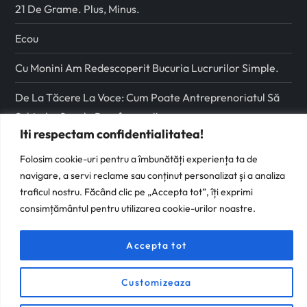
21 De Grame. Plus, Minus.
Ecou
Cu Monini Am Redescoperit Bucuria Lucrurilor Simple.
De La Tăcere La Voce: Cum Poate Antreprenoriatul Să
Schimbe Școala Românească
Iti respectam confidentialitatea!
Urmareste-ma pe
Folosim cookie-uri pentru a îmbunătăți experiența ta de
navigare, a servi reclame sau conținut personalizat și a analiza
Facebook
traficul nostru. Făcând clic pe „Accepta tot”, îți exprimi
consimțământul pentru utilizarea cookie-urilor noastre.
Instagram
Accepta tot
Customizeaza