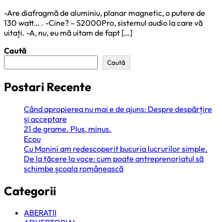
-Are diafragmă de aluminiu, planar magnetic, o putere de
130 watt… . -Cine? – S2000Pro, sistemul audio la care vă
uitați. -A, nu, eu mă uitam de fapt […]
Caută
Caută
Postari Recente
Când apropierea nu mai e de ajuns: Despre despărțire
și acceptare
21 de grame. Plus, minus.
Ecou
Cu Monini am redescoperit bucuria lucrurilor simple.
De la tăcere la voce: cum poate antreprenoriatul să
schimbe școala românească
Categorii
ABERATII