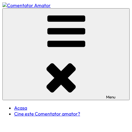
Skip
to
Comentator Amator
content
Menu
Acasa
Cine este Comentator amator?