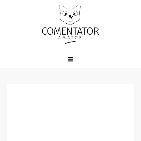
Skip
to
content
Comentator Amator