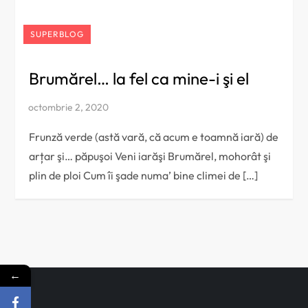
SUPERBLOG
Brumărel… la fel ca mine-i şi el
Frunză verde (astă vară, că acum e toamnă iară) de
arțar şi… păpuşoi Veni iarăşi Brumărel, mohorât şi
plin de ploi Cum îi şade numa’ bine climei de […]
←