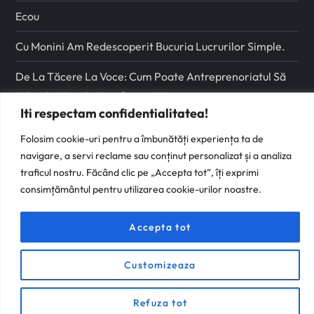
Ecou
Cu Monini Am Redescoperit Bucuria Lucrurilor Simple.
De La Tăcere La Voce: Cum Poate Antreprenoriatul Să
Schimbe Școala Românească
Iti respectam confidentialitatea!
Folosim cookie-uri pentru a îmbunătăți experiența ta de
Urmareste-ma pe
navigare, a servi reclame sau conținut personalizat și a analiza
traficul nostru. Făcând clic pe „Accepta tot”, îți exprimi
Facebook
consimțământul pentru utilizarea cookie-urilor noastre.
Instagram
Accepta tot
Customizeaza
Refuza tot