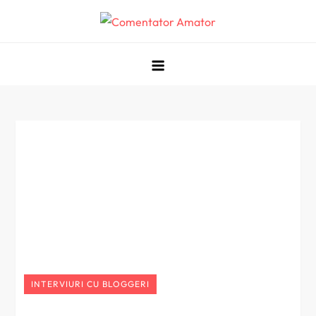
Skip
to
Comentator Amator
content
INTERVIURI CU BLOGGERI