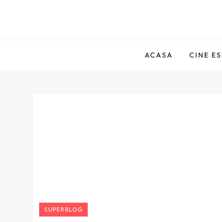
Skip
to
Comentator Amator
content
ACASA
CINE E
SUPERBLOG