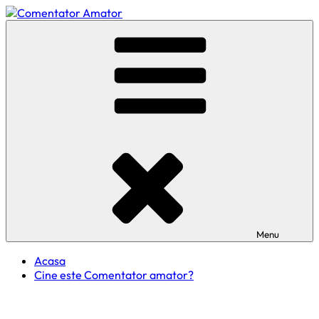
Skip
to
Comentator Amator
content
Menu
Acasa
Cine este Comentator amator?