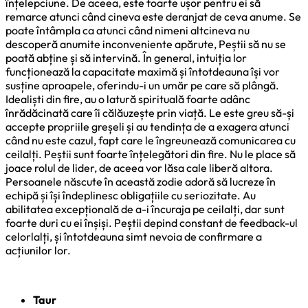
înțelepciune. De aceea, este foarte ușor pentru ei să
remarce atunci când cineva este deranjat de ceva anume. Se
poate întâmpla ca atunci când nimeni altcineva nu
descoperă anumite inconveniente apărute, Peștii să nu se
poată abține și să intervină. În general, intuiția lor
funcționează la capacitate maximă și întotdeauna își vor
susține aproapele, oferindu-i un umăr pe care să plângă.
Idealiști din fire, au o latură spirituală foarte adânc
înrădăcinată care îi călăuzește prin viață. Le este greu să-și
accepte propriile greșeli și au tendința de a exagera atunci
când nu este cazul, fapt care le îngreunează comunicarea cu
ceilalți. Peștii sunt foarte înțelegători din fire. Nu le place să
joace rolul de lider, de aceea vor lăsa cale liberă altora.
Persoanele născute în această zodie adoră să lucreze în
echipă și își îndeplinesc obligațiile cu seriozitate. Au
abilitatea excepțională de a-i încuraja pe ceilalți, dar sunt
foarte duri cu ei înșiși. Peștii depind constant de feedback-ul
celorlalți, și întotdeauna simt nevoia de confirmare a
acțiunilor lor.
Taur