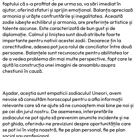
faptului că s-a profitat de pe urma sa, va sări imediat în
ajutor, oferind sfaturi și sprijin emoțional. Balanța apreciază
armonia și urăște confruntările și inegalitatea. Această
zodie iubește echilibrul și armonia, are preferințe artistice și
talente ascunse. Este caracterizată de bun gust și de
diplomație. Calmul și liniștea sunt două atribute foarte
importante pentru nativii acestei zodii. Deoarece țin la
corectitudine, adesea pot juca rolul de conciliator între două
persoane. Balanțele sunt recunoscute pentru abilitatea lor
de a vedea problema din mai multe perspective, fapt care le
ajută la construcția unei imagini de ansamblu asupra
chestiunii în cauză.
Așadar, aceștia sunt empaticii zodiacului! Uneori, avem
nevoie să consultăm horoscopul pentru a afla informații
relevante care să ne ajute să ne cunoaștem mai bine pe noi și
pe cei din jurul nostru. De asemenea, interpretările
zodiacului ne pot ajuta să prevenim anumite incidente și ne
pot ghida, oferindu-ne previziuni despre oportunitățile care
se pot ivi în viața noastră, fie pe plan personal, fie pe plan
social sau profesional.