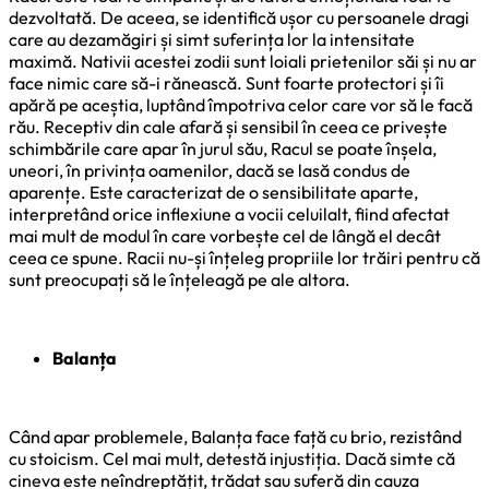
dezvoltată. De aceea, se identifică ușor cu persoanele dragi
care au dezamăgiri și simt suferința lor la intensitate
maximă. Nativii acestei zodii sunt loiali prietenilor săi și nu ar
face nimic care să-i rănească. Sunt foarte protectori și îi
apără pe aceștia, luptând împotriva celor care vor să le facă
rău. Receptiv din cale afară și sensibil în ceea ce privește
schimbările care apar în jurul său, Racul se poate înșela,
uneori, în privința oamenilor, dacă se lasă condus de
aparențe. Este caracterizat de o sensibilitate aparte,
interpretând orice inflexiune a vocii celuilalt, fiind afectat
mai mult de modul în care vorbește cel de lângă el decât
ceea ce spune. Racii nu-și înțeleg propriile lor trăiri pentru că
sunt preocupați să le înțeleagă pe ale altora.
Balanța
Când apar problemele, Balanța face față cu brio, rezistând
cu stoicism. Cel mai mult, detestă injustiția. Dacă simte că
cineva este neîndreptățit, trădat sau suferă din cauza