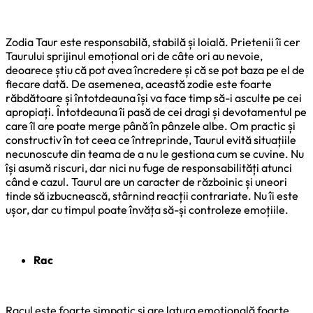
Zodia Taur este responsabilă, stabilă și loială. Prietenii îi cer
Taurului sprijinul emoțional ori de câte ori au nevoie,
deoarece știu că pot avea încredere și că se pot baza pe el de
fiecare dată. De asemenea, această zodie este foarte
răbdătoare și întotdeauna își va face timp să-i asculte pe cei
apropiați. Întotdeauna îi pasă de cei dragi și devotamentul pe
care îl are poate merge până în pânzele albe. Om practic și
constructiv în tot ceea ce întreprinde, Taurul evită situațiile
necunoscute din teama de a nu le gestiona cum se cuvine. Nu
își asumă riscuri, dar nici nu fuge de responsabilități atunci
când e cazul. Taurul are un caracter de războinic și uneori
tinde să izbucnească, stârnind reacții contrariate. Nu îi este
ușor, dar cu timpul poate învăța să-și controleze emoțiile.
Rac
Racul este foarte simpatic și are latura emoțională foarte