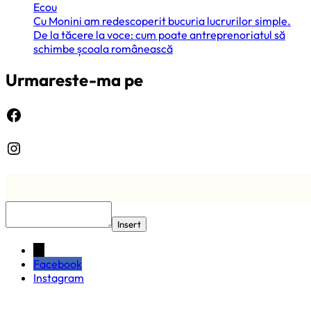
Ecou
Cu Monini am redescoperit bucuria lucrurilor simple.
De la tăcere la voce: cum poate antreprenoriatul să
schimbe școala românească
Urmareste-ma pe
Facebook
Instagram
Insert
←
Facebook
Instagram