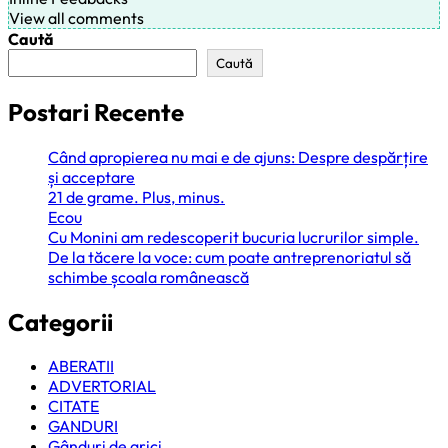
View all comments
Caută
Caută
Postari Recente
Când apropierea nu mai e de ajuns: Despre despărțire
și acceptare
21 de grame. Plus, minus.
Ecou
Cu Monini am redescoperit bucuria lucrurilor simple.
De la tăcere la voce: cum poate antreprenoriatul să
schimbe școala românească
Categorii
ABERATII
ADVERTORIAL
CITATE
GANDURI
Gânduri de arici