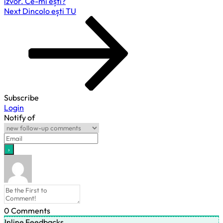
izvor. Ce-mi ești?
Next
Next
Dincolo ești TU
Post
Subscribe
Login
Notify of
0
Comments
Inline Feedbacks