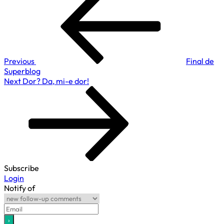
Post
vor
în
bărbații?
articole
Previous
Final de
Superblog
Next
Next
Dor? Da, mi-e dor!
Post
Subscribe
Login
Notify of