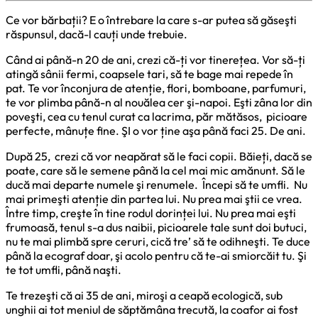
Ce vor bărbații? E o întrebare la care s-ar putea să găseşti
răspunsul, dacă-l cauți unde trebuie.
Când ai până-n 20 de ani, crezi că-ți vor tinerețea. Vor să-ți
atingă sânii fermi, coapsele tari, să te bage mai repede în
pat. Te vor înconjura de atenție, flori, bomboane, parfumuri,
te vor plimba până-n al nouălea cer şi-napoi. Eşti zâna lor din
poveşti, cea cu tenul curat ca lacrima, păr mătăsos, picioare
perfecte, mânuțe fine. ŞI o vor ține aşa până faci 25. De ani.
După 25, crezi că vor neapărat să le faci copii. Băieți, dacă se
poate, care să le semene până la cel mai mic amănunt. Să le
ducă mai departe numele şi renumele. Începi să te umfli. Nu
mai primeşti atenție din partea lui. Nu prea mai ştii ce vrea.
Între timp, creşte în tine rodul dorinței lui. Nu prea mai eşti
frumoasă, tenul s-a dus naibii, picioarele tale sunt doi butuci,
nu te mai plimbă spre ceruri, cică tre’ să te odihneşti. Te duce
până la ecograf doar, şi acolo pentru că te-ai smiorcăit tu. Şi
te tot umfli, până naşti.
Te trezeşti că ai 35 de ani, miroşi a ceapă ecologică, sub
unghii ai tot meniul de săptămâna trecută, la coafor ai fost