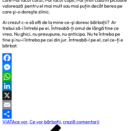
valorează pentru el mai mult sau mai puțin decât berea pe
care şi-o doreşte zilnic.
Ai crezut c-o să afli de la mine ce-şi doresc bărbații? Ar
trebui să-i întrebi pe ei. Întreabă-ți omul de lângă tine ce
vrea. Nu ghici, nu presupune, nu anticipa. Nu te întreba pe
tine şi nu-i întreba pe cei din jur. Întreabă-l pe el, cel ce-ți e
bărbat.
Facebook
Messenger
WhatsApp
LinkedIn
X
Email
la
VIATA
ce vor
,
Ce vor bărbații
,
crezi
8 comentarii
Partajează
Navigare
Previous
Ce