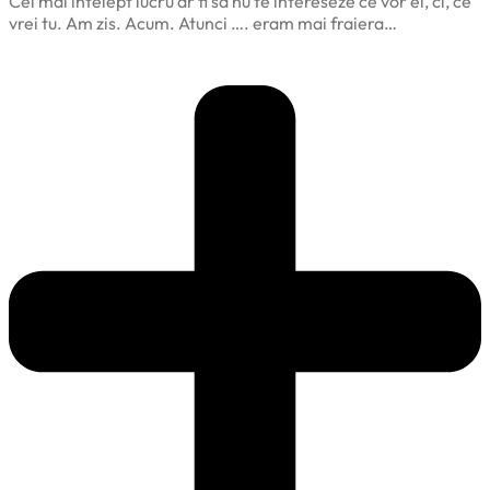
Cel mai intelept lucru ar fi sa nu te intereseze ce vor ei, ci, ce
vrei tu. Am zis. Acum. Atunci …. eram mai fraiera…