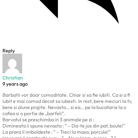
Reply
Christian
9 years ago
Barbatii vor doar comoditate. Chiar si sa fie iubiti. Ca si a fi
iubit e mai comod decat sa iubesti. In rest, bere meciuri la tv,
bere si alune prajite. Nevasta… si ea… pe la bucatarie la o
cafea si o portie de „barfeli”.
Barvatul se preschimba in 3 animale pe zi :
Dimineata ii spune nevasta : ” – Da-te jos din pat, boule!”
La pranz il imboldeste : ” – Treci la masa, porcule!”