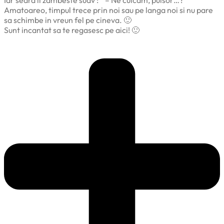
Iar seara ii zambeste suav : ” – Ne culcam, puisor…? ”
Amatoareo, timpul trece prin noi sau pe langa noi si nu pare
sa schimbe in vreun fel pe cineva. 🙂
Sunt incantat sa te regasesc pe aici! 🙂