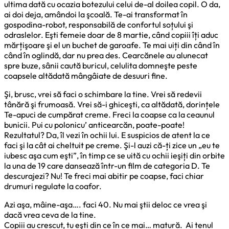
ultima dată cu ocazia botezului celui de-al doilea copil. O da,
ai doi deja, amândoi la şcoală. Te-ai transformat în
gospodina-robot, responsabilă de confortul soțului şi
odraslelor. Eşti femeie doar de 8 martie, când copiii îți aduc
mărțişoare şi el un buchet de garoafe. Te mai uiți din când în
când în oglindă, dar nu prea des. Cearcănele au alunecat
spre buze, sânii caută buricul, celulita domneşte peste
coapsele altădată mângâiate de desuuri fine.
Şi, brusc, vrei să faci o schimbare la tine. Vrei să redevii
tânără şi frumoasă. Vrei să-i ghiceşti, ca altădată, dorințele
Te-apuci de cumpărat creme. Freci la coapse ca la ceaunul
bunicii. Pui cu polonicu’ anticearcăn, poate-poate!
Rezultatul? Da, îl vezi în ochii lui. E suspicios de atent la ce
faci şi la cât ai cheltuit pe creme. Şi-l auzi că-ți zice un „eu te
iubesc aşa cum eşti”, în timp ce se uită cu ochii ieşiți din orbite
la una de 19 care dansează într-un film de categoria D. Te
descurajezi? Nu! Te freci mai abitir pe coapse, faci chiar
drumuri regulate la coafor.
Azi aşa, mâine-aşa…. faci 40. Nu mai ştii deloc ce vrea şi
dacă vrea ceva de la tine.
Copiii au crescut, tu eşti din ce în ce mai… matură. Ai tenul