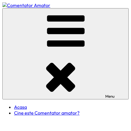
Skip
to
Comentator Amator
content
Menu
Acasa
Cine este Comentator amator?