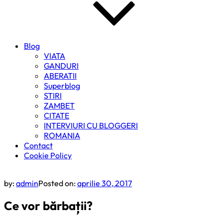
Blog
VIATA
GANDURI
ABERATII
Superblog
STIRI
ZAMBET
CITATE
INTERVIURI CU BLOGGERI
ROMANIA
Contact
Cookie Policy
by:
admin
Posted on:
aprilie 30, 2017
Ce vor bărbații?