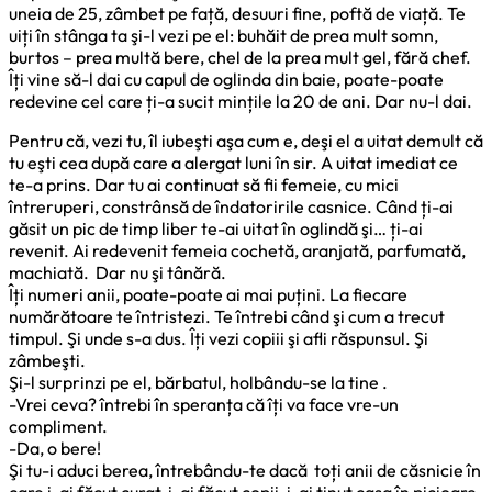
uneia de 25, zâmbet pe față, desuuri fine, poftă de viață. Te
uiți în stânga ta şi-l vezi pe el: buhăit de prea mult somn,
burtos – prea multă bere, chel de la prea mult gel, fără chef.
Îți vine să-l dai cu capul de oglinda din baie, poate-poate
redevine cel care ți-a sucit mințile la 20 de ani. Dar nu-l dai.
Pentru că, vezi tu, îl iubeşti aşa cum e, deşi el a uitat demult că
tu eşti cea după care a alergat luni în sir. A uitat imediat ce
te-a prins. Dar tu ai continuat să fii femeie, cu mici
întreruperi, constrânsă de îndatoririle casnice. Când ți-ai
găsit un pic de timp liber te-ai uitat în oglindă şi… ți-ai
revenit. Ai redevenit femeia cochetă, aranjată, parfumată,
machiată. Dar nu şi tânără.
Îți numeri anii, poate-poate ai mai puțini. La fiecare
numărătoare te întristezi. Te întrebi când şi cum a trecut
timpul. Şi unde s-a dus. Îți vezi copiii şi afli răspunsul. Şi
zâmbeşti.
Şi-l surprinzi pe el, bărbatul, holbându-se la tine .
-Vrei ceva? întrebi în speranța că îți va face vre-un
compliment.
-Da, o bere!
Şi tu-i aduci berea, întrebându-te dacă toți anii de căsnicie în
care i-ai făcut curat, i-ai făcut copii, i-ai ținut casa în picioare