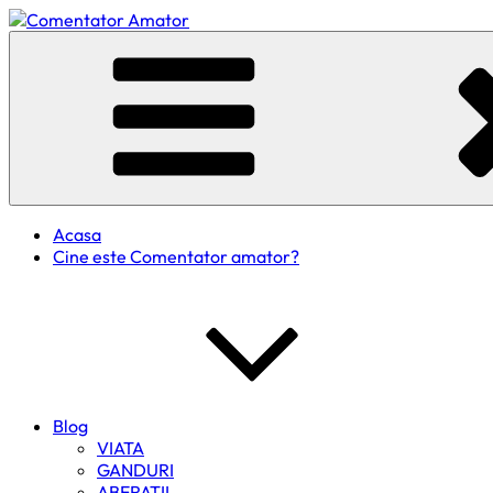
Skip
to
Comentator Amator
content
Acasa
Cine este Comentator amator?
Blog
VIATA
GANDURI
ABERATII