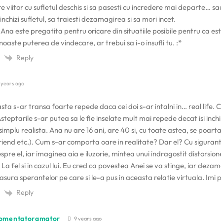
re viitor cu sufletul deschis si sa pasesti cu incredere mai departe… sau 
i inchizi sufletul, sa traiesti dezamagirea si sa mori incet.
Ana este pregatita pentru oricare din situatiile posibile pentru ca e
unoaste puterea de vindecare, ar trebui sa i-o insufli tu. :*
Reply
 years ago
ta s-ar transa foarte repede daca cei doi s-ar intalni in… real life. C
teptarile s-ar putea sa le fie inselate mult mai repede decat isi inchi
 simplu realista. Ana nu are 16 ani, are 40 si, cu toate astea, se poar
riend etc.). Cum s-ar comporta oare in realitate? Dar el? Cu sigurant
spre el, iar imaginea aia e iluzorie, mintea unui indragostit distorsi
 La fel si in cazul lui. Eu cred ca povestea Anei se va stinge, iar dezam
asura sperantelor pe care si le-a pus in aceasta relatie virtuala. Imi
Reply
omentatoramator
9 years ago