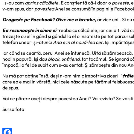
i s-au cam
aprins călcâiele.
E conștientă că-i doar o
poveste
, 
v-am spus, dar
povestea
Anei se consumă în paginile Facebook-
Dragoste pe Facebook? Give me a breake,
ar zice unii. Si eu 
Ea recunoaște in sinea ei
treaba cu călcâiele, iar ceilalti văd 
trezește cu el în gând și gândul la el o insoțeste pe tot parcurs
telefon uneori și-atunci
Ana e in al nouă-lea cer.
Iși impărtășesc
Iar când se ceartă, cerul Anei se întunecă. Uită să zâmbească.
nod in papură. Iși dau
block
,
unfriend
, tot tacâmul. Se ignoră c
împacă, la fel de subit cum s-au certat. Și zâmbește din nou Ana,
Nu mă pot abține însă, deși n-am nimic impotriva zicerii ”
trăie
care ea e mai in vârstă, nici cele născute pe tărâmul feisbucesc
de spus.
Voi ce părere aveți despre povestea Anei? Va rezista? Se va st
Sursa foto