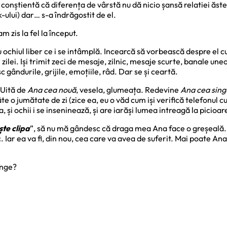
e conștientă că diferența de vârstă nu dă nicio șansă relatiei ăste
ului) dar… s-a îndrăgostit de el.
am zis la fel la început.
cu ochiul liber ce i se intâmplă. Incearcă să vorbească despre el 
ul zilei. Iși trimit zeci de mesaje, zilnic, mesaje scurte, banale 
 gândurile, grijile, emoțiile, râd. Dar se și ceartă.
 Uită de
Ana cea nouă
, vesela, glumeața. Redevine
Ana cea sing
âte o jumătate de zi (zice ea, eu o văd cum iși verifică telefonul
 și ochii i se inseninează, și are iarăși lumea intreagă la picioar
ște clipa
”, să nu mă gândesc că draga mea Ana face o greșeală. Pe
. Iar ea va fi, din nou, cea care va avea de suferit. Mai poate An
inge?