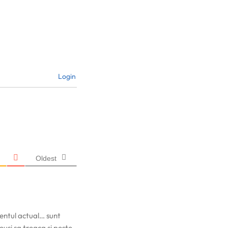
Login
Oldest
entul actual… sunt
eusi sa treaca si peste