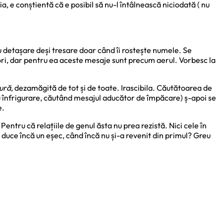
ia, e conștientă că e posibil să nu-l întâlnească niciodată ( nu
cu detașare deși tresare doar când îi rostește numele. Se
uneori, dar pentru ea aceste mesaje sunt precum aerul. Vorbesc la
ură
, dezamăgită de tot și de toate. Irascibila. Căutătoarea de
 cu înfrigurare, căutând mesajul aducător de împăcare) ș-apoi se
e.
ntru că relațiile de genul ăsta nu prea rezistă. Nici cele în
a duce încă un eșec, când încă nu și-a revenit din primul? Greu