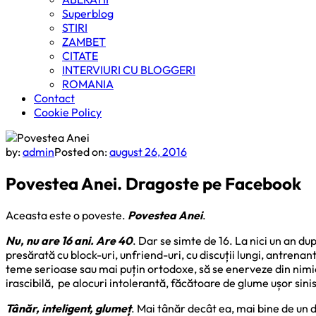
Superblog
STIRI
ZAMBET
CITATE
INTERVIURI CU BLOGGERI
ROMANIA
Contact
Cookie Policy
by:
admin
Posted on:
august 26, 2016
Povestea Anei. Dragoste pe Facebook
Aceasta este o poveste.
Povestea Anei
.
Nu, nu are 16 ani.
Are 40
. Dar se simte de 16. La nici un an du
presărată cu block-uri, unfriend-uri, cu discuții lungi, antrenan
teme serioase sau mai puțin ortodoxe, să se enerveze din nimicur
irascibilă, pe alocuri intolerantă, făcătoare de glume ușor sini
Tânăr, inteligent, glumeț
. Mai tânăr decât ea, mai bine de un