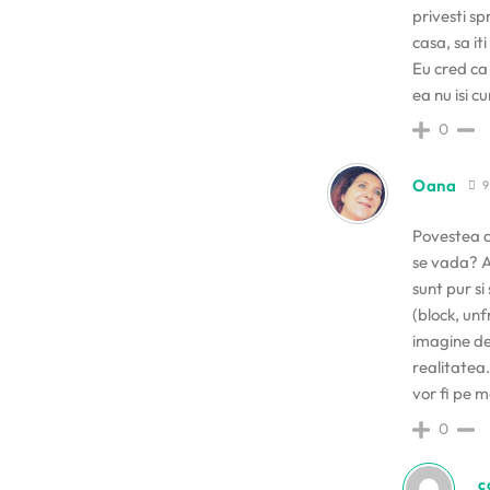
privesti sp
casa, sa it
Eu cred ca 
ea nu isi c
0
Oana
9
Povestea as
se vada? As
sunt pur si
(block, unf
imagine de
realitatea.
vor fi pe m
0
c