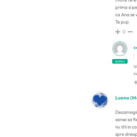
prima si p
ca Ana se v
Te pup
0
c
Author
V
c
Luana (M
Dezamagire
sanse sa f
nu stii in
spre dreapt