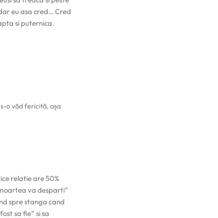
 dar eu asa cred… Cred
apta si puternica.
s-o văd fericită, așa
ice relatie are 50%
 „moartea va desparti”
cand spre stanga cand
ost sa fie” si sa