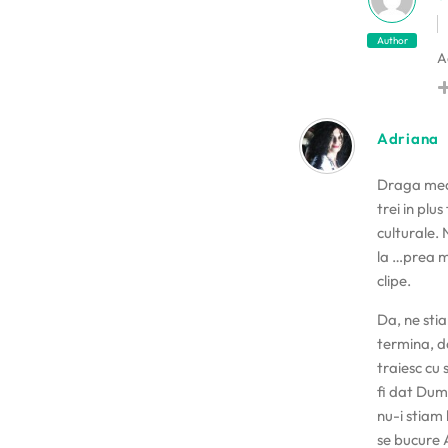
Author
A
Adriana
Draga mea,
trei in plu
culturale. 
la …prea m
clipe.
Da, ne stia
termina, da
traiesc cu
fi dat Dum
nu-i stiam
se bucure A