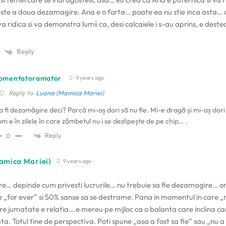
este a doua dezamagire. Ana e o forta… poate ea nu stie inca asta…
a ridica si va demonstra lumii ca, desi calcaiele i s-au aprins, e deste
Reply
omentatoramator
9 years ago
Reply to
Luana (Mamica Mariei)
a fi dezamăgire deci? Parcă mi-aș dori să nu fie. Mi-e dragă și mi-aș dori 
um e în zilele în care zâmbetul nu i se dezlipește de pe chip… .
Reply
0
amica Mariei)
9 years ago
… depinde cum privesti lucrurile… nu trebuie sa fie dezamagire… or
ie „for ever” si 50% sanse sa se destrame. Pana in momentul in care
 care jumatate e relatia… e mereu pe mijloc ca o balanta care inclina 
a. Totul tine de perspectiva. Poti spune „asa a fost sa fie” sau „nu a f