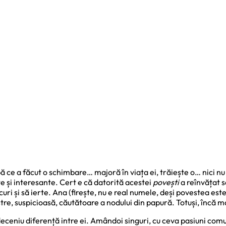
pă ce a făcut o schimbare… majoră în viața ei, trăiește o… nici nu
te și interesante. Cert e că datorită acestei
povești
a reînvățat 
i și să ierte. Ana (firește, nu e real numele, deși povestea este!
stre, suspicioasă, căutătoare a nodului din papură. Totuși, încă m
 deceniu diferență intre ei. Amândoi singuri, cu ceva pasiuni co