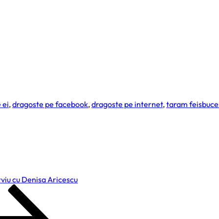
 ei
,
dragoste pe facebook
,
dragoste pe internet
,
taram feisbuce
rviu cu Denisa Aricescu