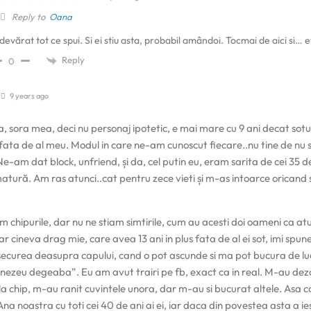
Reply to
Oana
devărat tot ce spui. Si ei stiu asta, probabil amândoi. Tocmai de aici si… e
Reply
0
9 years ago
 sora mea, deci nu personaj ipotetic, e mai mare cu 9 ani decat sotul 
s fata de al meu. Modul in care ne-am cunoscut fiecare..nu tine de nu stiu
Ne-am dat block, unfriend, și da, cel putin eu, eram sarita de cei 35 
atură. Am ras atunci..cat pentru zece vieti și m-as intoarce oricand 
m chipurile, dar nu ne stiam simtirile, cum au acesti doi oameni ca at
r cineva drag mie, care avea 13 ani in plus fata de al ei sot, imi spu
 securea deasupra capului, cand o pot ascunde si ma pot bucura de luc
nezeu degeaba”. Eu am avut trairi pe fb, exact ca in real. M-au d
 la chip, m-au ranit cuvintele unora, dar m-au si bucurat altele. Asa
na noastra cu toti cei 40 de ani ai ei, iar daca din povestea asta a i