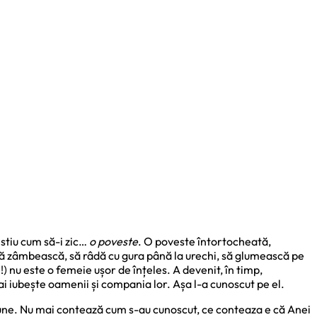
 stiu cum să-i zic…
o poveste
. O poveste întortocheată,
să zâmbească, să râdă cu gura până la urechi, să glumească pe
) nu este o femeie ușor de înțeles. A devenit, în timp,
ai iubește oamenii și compania lor. Așa l-a cunoscut pe el.
mune. Nu mai contează cum s-au cunoscut, ce conteaza e că Anei