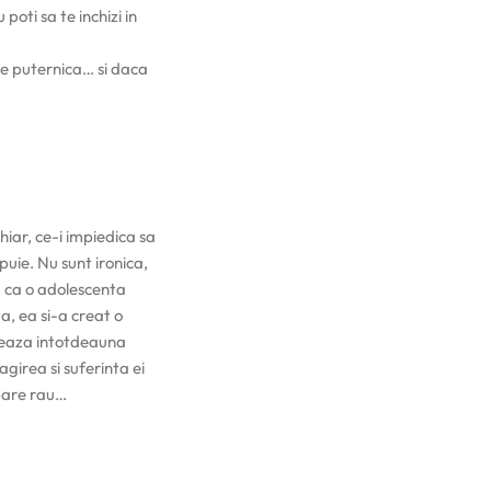
poti sa te inchizi in
ste puternica… si daca
hiar, ce-i impiedica sa
puie. Nu sunt ironica,
ta ca o adolescenta
a, ea si-a creat o
oneaza intotdeauna
agirea si suferinta ei
 pare rau…