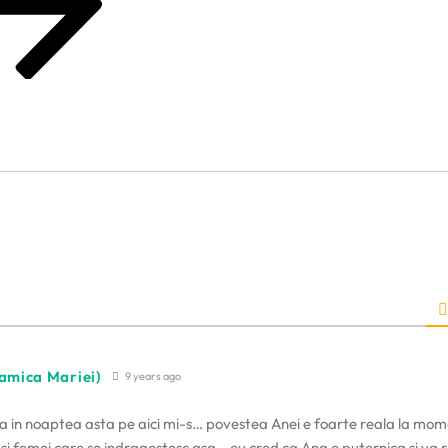
amica Mariei)
9 years ago
ca in noaptea asta pe aici mi-s… povestea Anei e foarte reala la mom
si femei care se indragostesc asa… eu cred ca Ana e puternica si va r