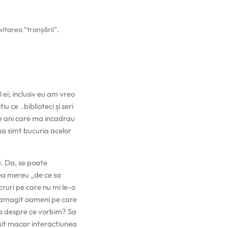
vitarea ”tranșării”.
ei; inclusiv eu am vreo
 ce ..biblioteci și seri
de ani care ma incadrau
sa simt bucuria acelor
u. Da, se poate
nea mereu „de ce sa
ruri pe care nu mi le-o
ezamagit oameni pe care
 ca despre ce vorbim? Sa
esit macar interactiunea