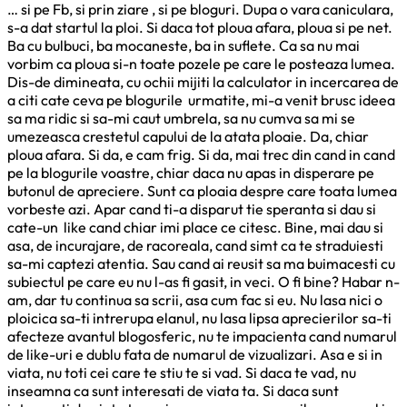
… si pe Fb, si prin ziare , si pe bloguri. Dupa o vara caniculara,
s-a dat startul la ploi. Si daca tot ploua afara, ploua si pe net.
Ba cu bulbuci, ba mocaneste, ba in suflete. Ca sa nu mai
vorbim ca ploua si-n toate pozele pe care le posteaza lumea.
Dis-de dimineata, cu ochii mijiti la calculator in incercarea de
a citi cate ceva pe blogurile urmatite, mi-a venit brusc ideea
sa ma ridic si sa-mi caut umbrela, sa nu cumva sa mi se
umezeasca crestetul capului de la atata ploaie. Da, chiar
ploua afara. Si da, e cam frig. Si da, mai trec din cand in cand
pe la blogurile voastre, chiar daca nu apas in disperare pe
butonul de apreciere. Sunt ca ploaia despre care toata lumea
vorbeste azi. Apar cand ti-a disparut tie speranta si dau si
cate-un like cand chiar imi place ce citesc. Bine, mai dau si
asa, de incurajare, de racoreala, cand simt ca te straduiesti
sa-mi captezi atentia. Sau cand ai reusit sa ma buimacesti cu
subiectul pe care eu nu l-as fi gasit, in veci. O fi bine? Habar n-
am, dar tu continua sa scrii, asa cum fac si eu. Nu lasa nici o
ploicica sa-ti intrerupa elanul, nu lasa lipsa aprecierilor sa-ti
afecteze avantul blogosferic, nu te impacienta cand numarul
de like-uri e dublu fata de numarul de vizualizari. Asa e si in
viata, nu toti cei care te stiu te si vad. Si daca te vad, nu
inseamna ca sunt interesati de viata ta. Si daca sunt