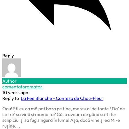
Reply
Author
comentatoramator
10 years ago
Reply to
La Fee Blanche - Contesa de Chou-Fleur
Oau! Ști eu ca mă pot baza pe tine, mereu ai de toate ! Da’ de
ce tre’ sa vină și mama ta? Că io aveam de gând sa-ti fur
sclipiciu’ și sa fug singură în lume! Așa, dacă vine și ea Mi-e
rușine. ..