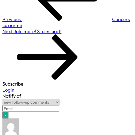
Previous
Concurs
cu premii
Next
Next
Jale mare! S-a insurat!
Post
Subscribe
Login
Notify of