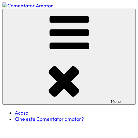
Skip
to
Comentator Amator
content
Menu
Acasa
Cine este Comentator amator?