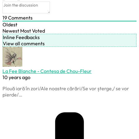
19
Comments
Oldest
Newest
Most Voted
Inline Feedbacks
View all comments
La Fee Blanche - Contesa de Chou-Fleur
10 years ago
Plouă iară în zori/Ale noastre cărări/Se vor șterge,/ se vor
pierde/…