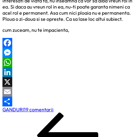
interesati de viata ta, nu inseamna ca vor sa aiba vreun rol in
ea. Si daca au vreun rol in ea, nu-ti poate garanta nimeni ca
acel rol e permanent. Asa cum nici ploaia nu e permanenta.
Ploua o zi-doua si se opreste. Ca sa lase loc altui subiect.
cum zuceam, nu te impacienta,
Facebook
Messenger
WhatsApp
LinkedIn
X
Email
la
GANDURI
19 comentarii
Partajează
Navigare
Previous
Ploua
Post
peste
în
tot
articole