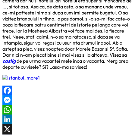
camera dar nu si hotelul, ori hotelul era super si mancarea de
… , si tot asa. Asa ca, de data asta, o sa mananc unde vreau,
ce-mi pofteste inima si dupa cum imi permite bugetul. O sa
vizitez Istanbulul in tihna, la pas domol, si-o sa-mi fac cate-o
poza la fiecare patru centimetri de istorie pe langa care voi
trece. Iar la Mosheea Albastra voi face mai des, la fiecare
trei. Neee, stati calmi, n-o sa ma ratacesc, si daca se va
intampla, sigur voi regasi cu usurinta drumul inapoi. Abia
astept sa plec, visez noaptea doar Marele Bazar si Sf. Sofia.
Dar nici n-am plecat bine si mai visez si la altceva. Visez sa
castig
de pe urma vacantei mele inca o vacanta. Merg prea
departe cu visele? Si? Lasa-ma sa visez!
Facebook
Messenger
WhatsApp
LinkedIn