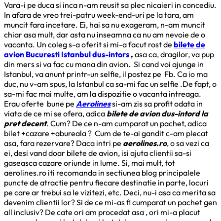
Vara-i pe duca si inca n-am reusit sa plec nicaieri in concediu.
In afara de vreo trei-patru week-end-uri pe la tara, am
muncit fara incetare. Ei, hai sa nu exageram, n-am muncit
chiar asa mult, dar asta nu inseamna ca nu am nevoie de o
vacanta. Un coleg s-a oferit si mi-a facut rost de
bilete de
avion Bucuresti Istanbul dus-intors
,
asa ca, dragilor, va pup
din mers si va fac cu mana din avion. Si cand voi ajunge in
Istanbul, va anunt printr-un selfie, il postez pe Fb. Ca io ma
duc, nu v-am spus, la Istanbul ca sa-mi fac un selfie .De fapt, o
sa-mi fac mai multe, am la dispozitie o vacanta intreaga.
Erau oferte bune pe
Aerolines
si-am zis sa profit odata in
viata de ce mi se ofera, adica
bilete de avion dus-intord la
pret decent
. Cum? De ce n-am cumparat un pachet, adica
bilet +cazare +abureala ? Cum de te-ai gandit c-am plecat
asa, fara rezervare? Daca intri pe
aerolines.ro
, o sa vezi ca
ei, desi vand doar bilete de avion, isi ajuta clientii sa-si
gaseasca cazare oriunde in lume. Si, mai mult, tot
aerolines.ro iti recomanda in sectiunea blog principalele
puncte de atractie pentru fiecare destinatie in parte, locuri
pe care ar trebui sa le vizitezi, etc. Deci, nu-i asa ca merita sa
devenim clientii lor? Si de ce mi-as fi cumparat un pachet gen
all inclusiv? De cate ori am procedat asa , ori mi-a placut