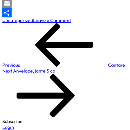
X
Email
on
Uncategorized
Leave a Comment
Partajează
Navigare
Previous
Istanbul,
Post
vin!
în
articole
Previous
Cantare
Next
Next
Anvelope, jante & co
Post
Subscribe
Login