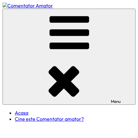
Skip
to
Comentator Amator
content
Menu
Acasa
Cine este Comentator amator?