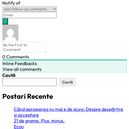
Notify of
0
Comments
Inline Feedbacks
View all comments
Caută
Caută
Postari Recente
Când apropierea nu mai e de ajuns: Despre despărțire
și acceptare
21 de grame. Plus, minus.
Ecou