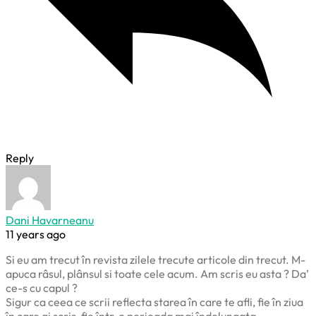
Reply
Dani Havarneanu
11 years ago
Si eu am trecut în revista zilele trecute articole din trecut. M-
apuca râsul, plânsul si toate cele acum. Am scris eu asta ? Da’
ce-s cu capul ?
Sigur ca ceea ce scrii reflecta starea în care te afli, fie în ziua
în care ai scris, fie într-o perioada mai îndelungata.