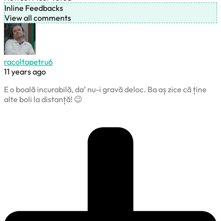
Inline Feedbacks
View all comments
racoltapetru6
11 years ago
E o boală incurabilă, da’ nu-i gravă deloc. Ba aș zice că ține
alte boli la distanță! 😉