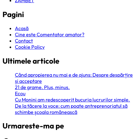
ZAMBET
Pagini
Acasă
Cine este Comentator amator?
Contact
Cookie Policy
Ultimele articole
Când apropierea nu mai e de ajuns: Despre despărțire
și acceptare
21 de grame. Plus, minus.
Ecou
Cu Monini am redescoperit bucuria lucrurilor simple.
De la tăcere la voce: cum poate antreprenoriatul să
schimbe școala românească
Urmareste-ma pe