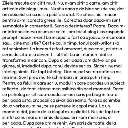
Zilele trecute am citit mult. Nu, n-am citit o carte, am citit
articole din blogul meu. Nu stiu daca e de bine sau de rau, dar
am obiceiul sa scriu, sa public si atat. Nu citesc nici macar
pentru a-mi corecta greselile. Corectez doar daca-mi sunt
semnalate in comentarii. Suna a dezinteres? Poate. Daca m-
ar intreba cineva acum de ce mi-am facut blog i-as raspunde
prompt: habar n-am! La inceput a fost ca o joaca, o incercare
sau… cine mai stie? Cert e ca, in timp, tonul post-urilor s-a
tot schimbat. La inceput a fost amuzant, dupa care, printr-o
serie de citate, a devenit… altfel. La un moment dat se
transforma in cancan. Dupa o perioada , am dat-o iar pe
glume, si, imdediat dupa, tonul devine serios. Sincer, nu mai
inteleg nimic. De fapt inteleg. Dar nu pot sa ma abtin sa nu
ma mir. Sunt prea multe schimbari , in prea putin timp.
Pentru ca felul in care scriu, modul in care abordez un subiect,
reflecta , de fapt, starea mea psihica din acel moment. Daca
un psiholog ar citi cap-coada ce-am scris pe blog in toata
perioada asta, probabil ca si-ar da seama, fara sa schimbe
doua vorbe cu mine, ce se petrece in capul meu. La un
moment dat, joaca de-a blogul m-a plictisit. Nu, de fapt am
simtit ca nu mai am nimic de spus. Si n-am mai scris, o
perioada. Dupa care am revenit. Am scris de toate, de la