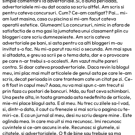
simple comentarii la advertoriale.Si, o buna perioada,
advertorialele mi-au dat ocazia sa scriu altfel. Am scris si
pentru cateva concursuri. Cum? Ce-am castigat? Pai… mi-
am luat masina, casa cu piscina si mi-am facut cateva
operatii estetice. Glumeam! La concursuri, nimic in afara de
satisfactia de a ma gasi la jumatatea unui clasament plin cu
bloggeri care scriu dumnezeieste. Am scris cateva
advertoriale pe bani, si asta pentru ca alti bloggeri m-au
invitat s-o fac. Nu mi-a parut rau nici o secunda. Am mai spus
si altadata, e greu sa scrii pe o tema data, dar e o provocare
pe care n-ar trebui s-o ocolesti. Am vazut multe pareri
contra. Si doar cateva proadvertoriale. Daca revin la blogul
meu, imi plac mai mult articolele de genul asta pe care le-am
scris, decat perioada in care tranteam cate un citat pe zi. Ce-
o fi fost in capul meu? Aaaa, nu va mai spun c-am trecut si
prin faza cu postari de bancuri. Mda, au fost ceva schimbari.
Una peste alta, in toata gramada asta nedefinita de articole,
mie-mi place blogul asta. E al meu. Nu trec cu zilele sa-l vad,
si, dintr-o data, il caut cu frenezie si mai scriu o pagina cu te-
miri-ce. E ca un jurnal al meu, desi nu scriu despre mine . Este
oglinda mea. In care ma uit si ma recunosc. Imi recunosc
cuvintele si ce-am ascuns in ele. Recunosc si glumele, si
citatele, si advertorialele. O fi de bine sau trebuie sa ma