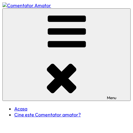
Skip
to
Comentator Amator
content
Menu
Acasa
Cine este Comentator amator?