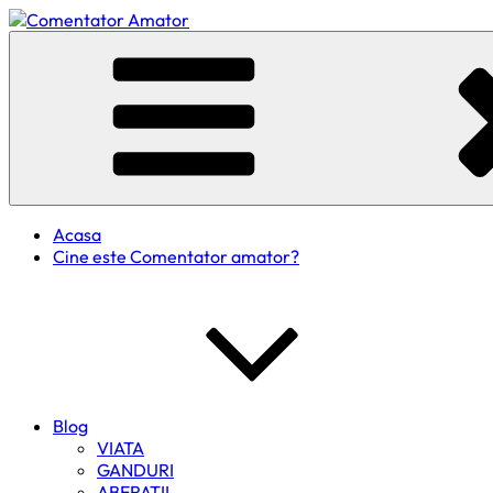
Skip
to
Comentator Amator
content
Acasa
Cine este Comentator amator?
Blog
VIATA
GANDURI
ABERATII