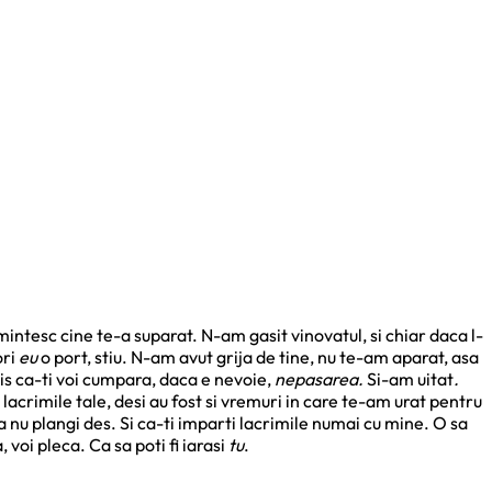
intesc cine te-a suparat. N-am gasit vinovatul, si chiar daca l-
ori
eu
o port, stiu. N-am avut grija de tine, nu te-am aparat, asa
mis ca-ti voi cumpara, daca e nevoie,
nepasarea.
Si-am uitat
.
u lacrimile tale, desi au fost si vremuri in care te-am urat pentru
ca nu plangi des. Si ca-ti imparti lacrimile numai cu mine. O sa
, voi pleca. Ca sa poti fi iarasi
tu
.