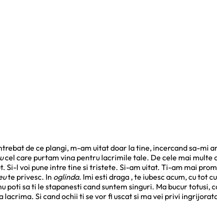
trebat de ce plangi, m-am uitat doar la tine, incercand sa-mi am
u
cel care purtam vina pentru lacrimile tale. De cele mai multe 
 Si-l voi pune intre tine si tristete. Si-am uitat. Ti-am mai pro
eu
te privesc. In
oglinda
. Imi esti draga , te iubesc acum, cu tot c
nu poti sa ti le stapanesti cand suntem singuri. Ma bucur totusi, 
 lacrima. Si cand ochii ti se vor fi uscat si ma vei privi ingrijorata