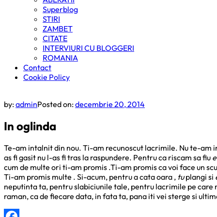
Superblog
STIRI
ZAMBET
CITATE
INTERVIURI CU BLOGGERI
ROMANIA
Contact
Cookie Policy
by:
admin
Posted on:
decembrie 20, 2014
In oglinda
Te-am intalnit din nou. Ti-am recunoscut lacrimile. Nu te-am in
as fi gasit nu l-as fi tras la raspundere. Pentru ca riscam sa fiu
e
cum de multe ori ti-am promis .Ti-am promis ca voi face un scut.
Ti-am promis multe . Si-acum, pentru a cata oara ,
tu
plangi si
neputinta ta, pentru slabiciunile tale, pentru lacrimile pe care 
raman, ca de fiecare data, in fata ta, pana iti vei sterge si ultima