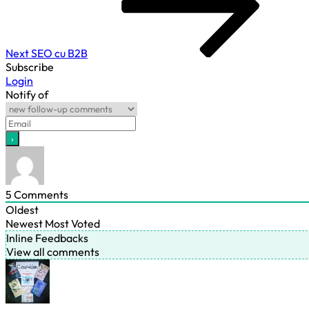
Next
SEO cu B2B
Subscribe
Login
Notify of
5
Comments
Oldest
Newest
Most Voted
Inline Feedbacks
View all comments