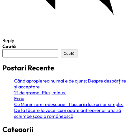
Reply
Caută
Caută
Postari Recente
Când apropierea nu mai e de ajuns: Despre despărțire
și acceptare
21 de grame. Plus, minus.
Ecou
Cu Monini am redescoperit bucuria lucrurilor simple.
De la tăcere la voce: cum poate antreprenoriatul să
schimbe școala românească
Categorii