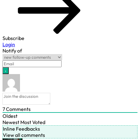
Subscribe
Login
Notify of
7
Comments
Oldest
Newest
Most Voted
Inline Feedbacks
View all comments