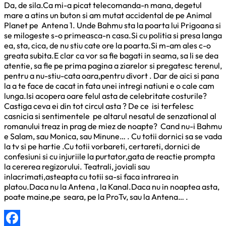
Da, de sila.Ca mi-a picat telecomanda-n mana, degetul
mare a atins un buton si am mutat accidental de pe Animal
Planet pe Antena 1. Unde Bahmu sta la poarta lui Prigoana si
se milogeste s-o primeasca-n casa.Si cu politia si presa langa
ea, sta, cica, de nu stiu cate ore la poarta.Si m-am ales c-o
greata subita.E clar ca vor sa fie bagati in seama, sa li se dea
atentie, sa fie pe prima pagina a ziarelor si pregatesc terenul,
pentru a nu-stiu-cata oara,pentru divort . Dar de aici si pana
la a te face de cacat in fata unei intregi natiuni e o cale cam
lunga.Isi acopera oare felul asta de celebritate costurile?
Castiga ceva ei din tot circul asta ? De ce isi terfelesc
casnicia si sentimentele pe altarul nesatul de senzational al
romanului treaz in prag de miez de noapte? Cand nu-i Bahmu
e Salam, sau Monica, sau Minune… . Cu totii dornici sa se vada
la tv si pe hartie .Cu totii vorbareti, certareti, dornici de
confesiuni si cu injuriile la purtator,gata de reactie prompta
la cererea regizorului. Teatrali, joviali sau
inlacrimati,asteapta cu totii sa-si faca intrarea in
platou.Daca nu la Antena , la Kanal.Daca nu in noaptea asta,
poate maine,pe seara, pe la ProTv, sau la Antena… .