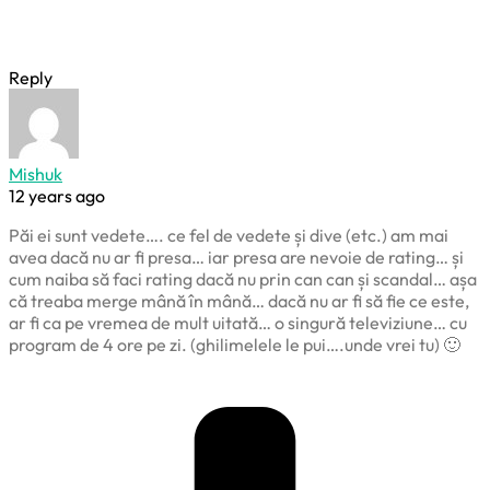
Reply
Mishuk
12 years ago
Păi ei sunt vedete…. ce fel de vedete și dive (etc.) am mai
avea dacă nu ar fi presa… iar presa are nevoie de rating… și
cum naiba să faci rating dacă nu prin can can și scandal… așa
că treaba merge mână în mână… dacă nu ar fi să fie ce este,
ar fi ca pe vremea de mult uitată… o singură televiziune… cu
program de 4 ore pe zi. (ghilimelele le pui….unde vrei tu) 🙂