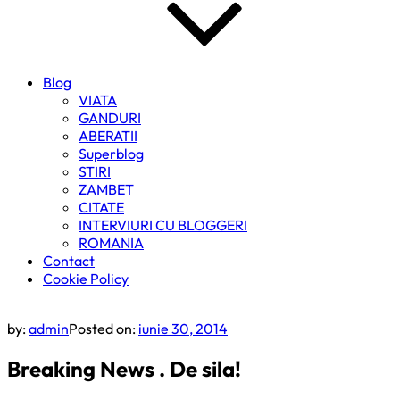
Blog
VIATA
GANDURI
ABERATII
Superblog
STIRI
ZAMBET
CITATE
INTERVIURI CU BLOGGERI
ROMANIA
Contact
Cookie Policy
by:
admin
Posted on:
iunie 30, 2014
Breaking News . De sila!