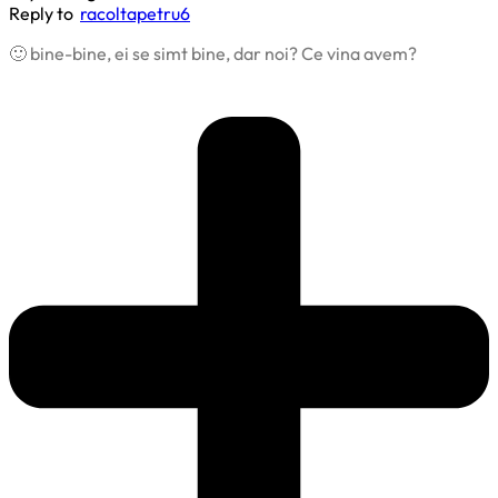
Reply to
racoltapetru6
🙂 bine-bine, ei se simt bine, dar noi? Ce vina avem?