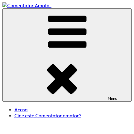
Skip
to
Comentator Amator
content
Menu
Acasa
Cine este Comentator amator?