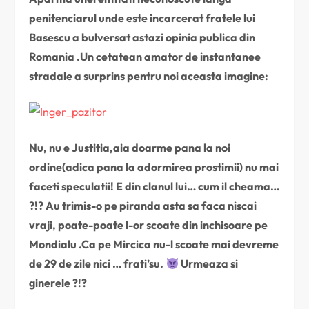
penitenciarul unde este incarcerat fratele lui
Basescu a bulversat astazi opinia publica din
Romania .Un cetatean amator de instantanee
stradale a surprins pentru noi aceasta imagine:
Nu, nu e Justitia,aia doarme pana la noi
ordine(adica pana la adormirea prostimii) nu mai
faceti speculatii! E din clanul lui… cum il cheama…
?!? Au trimis-o pe piranda asta sa faca niscai
vraji, poate-poate l-or scoate din inchisoare pe
Mondialu .Ca pe Mircica nu-l scoate mai devreme
de 29 de zile nici … frati’su.
Urmeaza si
ginerele ?!?