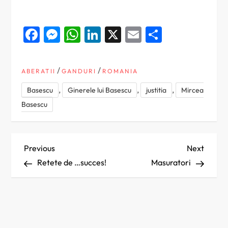
Facebook
Messenger
WhatsApp
LinkedIn
X
Email
Partajea
/
/
ABERATII
GANDURI
ROMANIA
,
,
,
Basescu
Ginerele lui Basescu
justitia
Mircea
Basescu
N
Previous
Next
Previous
Next
Post
Post
Retete de …succes!
Masuratori
a
v
i