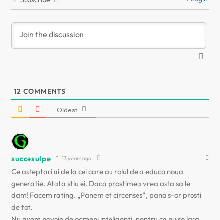
Subscribe
a
r
e
î
12
COMMENTS
n
Oldest
a
r
succesulpe
13 years ago
t
Ce asteptari ai de la cei care au rolul de a educa noua
generatie. Atata stiu ei. Daca prostimea vrea asta sa le
i
dam! Facem rating. „Panem et circenses”, pana s-or prosti
de tot.
c
Nu avem novoie de oameni inteligenti, pentru ca nu se lasa