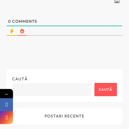
r
e
0
COMMENTS
î
n
a
r
CAUTĂ
t
CAUTĂ
←
i
c
POSTARI RECENTE
o