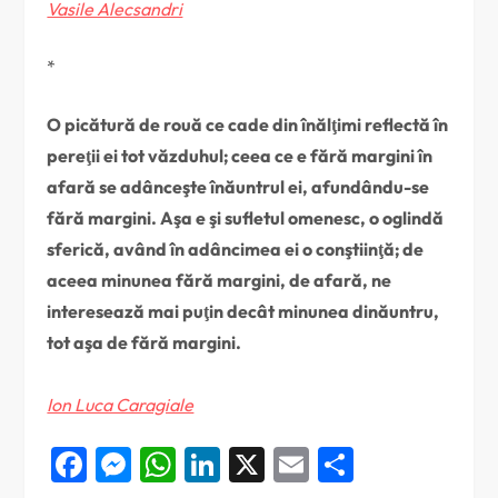
Vasile Alecsandri
*
O picătură de rouă ce cade din înălţimi reflectă în
pereţii ei tot văzduhul; ceea ce e fără margini în
afară se adânceşte înăuntrul ei, afundându-se
fără margini. Aşa e şi sufletul omenesc, o oglindă
sferică, având în adâncimea ei o conştiinţă; de
aceea minunea fără margini, de afară, ne
interesează mai puţin decât minunea dinăuntru,
tot aşa de fără margini.
Ion Luca Caragiale
Facebook
Messenger
WhatsApp
LinkedIn
X
Email
Partajea