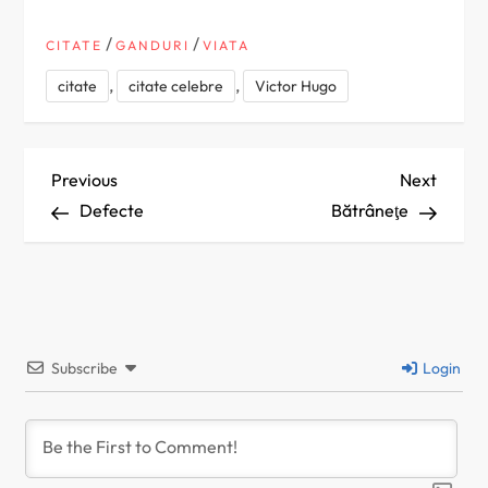
/
/
CITATE
GANDURI
VIATA
,
,
citate
citate celebre
Victor Hugo
N
Previous
Next
Previous
Next
Post
Post
Defecte
Bătrâneţe
a
v
i
Subscribe
Login
g
a