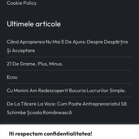
Cookie Policy
Ultimele articole
Când Apropierea Nu Mai E De Ajuns: Despre Despărțire
Și Acceptare
21 De Grame. Plus, Minus.
Ecou
Cu Monini Am Redescoperit Bucuria Lucrurilor Simple.
De La Tăcere La Voce: Cum Poate Antreprenoriatul Să
Schimbe Școala Românească
Urmareste-ma pe
Iti respectam confidentialitatea!