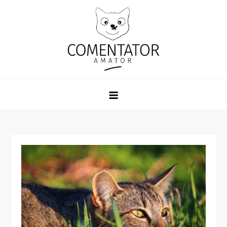
Skip
to
content
Comentator Amator