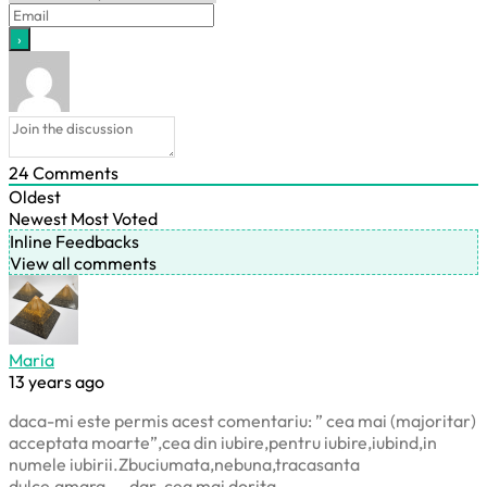
24
Comments
Oldest
Newest
Most Voted
Inline Feedbacks
View all comments
Maria
13 years ago
daca-mi este permis acest comentariu: ” cea mai (majoritar)
acceptata moarte”,cea din iubire,pentru iubire,iubind,in
numele iubirii.Zbuciumata,nebuna,tracasanta
dulce,amara…..dar ,cea mai dorita