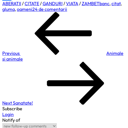
ABERATII
/
CITATE
/
GANDURI
/
VIATA
/
ZAMBET
banc
,
citat
,
Partajează
la
gluma
,
oameni
24 de comentarii
Navigare
Previous
Iubire
Post
…
în
articole
Previous
Animale
si animale
Next
Post
Next
Sanatate!
Subscribe
Login
Notify of