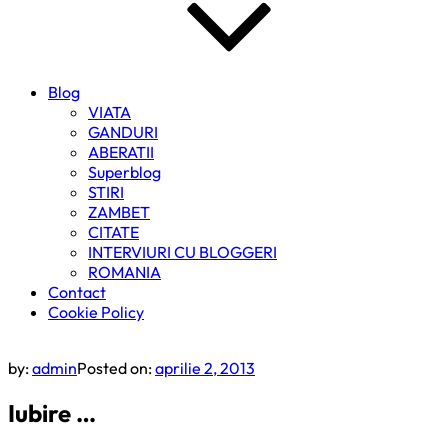
Blog
VIATA
GANDURI
ABERATII
Superblog
STIRI
ZAMBET
CITATE
INTERVIURI CU BLOGGERI
ROMANIA
Contact
Cookie Policy
by:
admin
Posted on:
aprilie 2, 2013
Iubire …