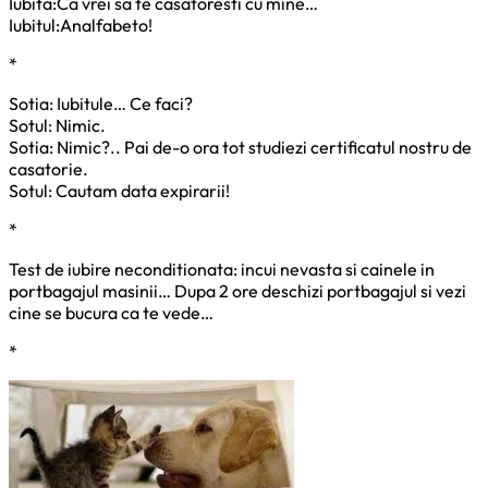
Iubita:Ca vrei sa te casatoresti cu mine…
Iubitul:Analfabeto!
*
Sotia: Iubitule… Ce faci?
Sotul: Nimic.
Sotia: Nimic?.. Pai de-o ora tot studiezi certificatul nostru de
casatorie.
Sotul: Cautam data expirarii!
*
Test de iubire neconditionata: incui nevasta si cainele in
portbagajul masinii… Dupa 2 ore deschizi portbagajul si vezi
cine se bucura ca te vede…
*