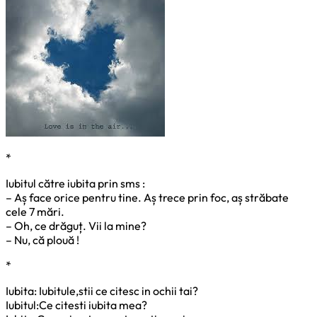
*
Iubitul către iubita prin sms :
– Aș face orice pentru tine. Aș trece prin foc, aș străbate
cele 7 mări.
– Oh, ce drăguț. Vii la mine?
– Nu, că plouă !
*
Iubita: Iubitule,stii ce citesc in ochii tai?
Iubitul:Ce citesti iubita mea?