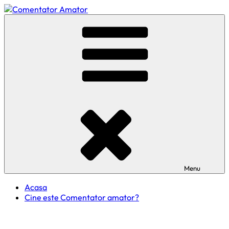
Skip
to
Comentator Amator
content
Menu
Acasa
Cine este Comentator amator?