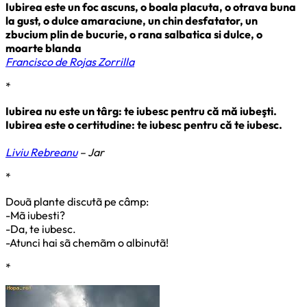
Iubirea este un foc ascuns, o boala placuta, o otrava buna
la gust, o dulce amaraciune, un chin desfatator, un
zbucium plin de bucurie, o rana salbatica si dulce, o
moarte blanda
Francisco de Rojas Zorrilla
*
Iubirea nu este un târg: te iubesc pentru că mă iubeşti.
Iubirea este o certitudine: te iubesc pentru că te iubesc.
Liviu Rebreanu
– Jar
*
Douã plante discutã pe câmp:
-Mã iubesti?
-Da, te iubesc.
-Atunci hai sã chemãm o albinutã!
*