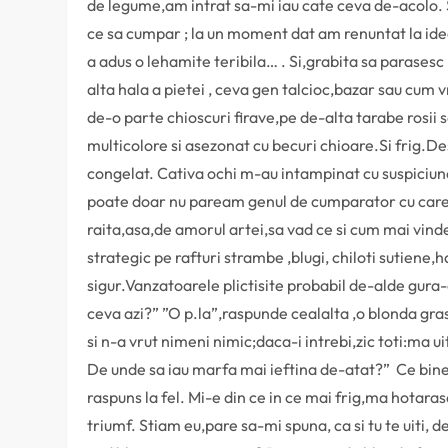
de legume,am intrat sa-mi iau cate ceva de-acolo.
ce sa cumpar ; la un moment dat am renuntat la ide
a adus o lehamite teribila… . Si,grabita sa parasesc 
alta hala a pietei , ceva gen talcioc,bazar sau cum vr
de-o parte chioscuri firave,pe de-alta tarabe rosii s
multicolore si asezonat cu becuri chioare.Si frig.Des
congelat. Cativa ochi m-au intampinat cu suspiciu
poate doar nu paream genul de cumparator cu care
raita,asa,de amorul artei,sa vad ce si cum mai vind
strategic pe rafturi strambe ,blugi, chiloti sutiene
sigur.Vanzatoarele plictisite probabil de-alde gura-
ceva azi?” ”O p.la”,raspunde cealalta ,o blonda grasut
si n-a vrut nimeni nimic;daca-i intrebi,zic toti:ma ui
De unde sa iau marfa mai ieftina de-atat?” Ce bine c
raspuns la fel. Mi-e din ce in ce mai frig,ma hotara
triumf. Stiam eu,pare sa-mi spuna, ca si tu te uiti,