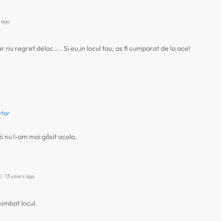
 ago
r nu regret deloc… . Si eu,in locul tau, as fi cumparat de la acel
tor
 nu l-am mai găsit acolo.
13 years ago
himbat locul.