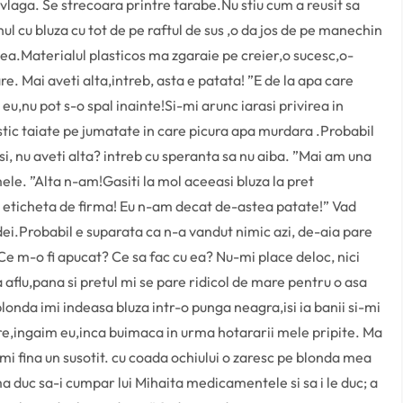
laga. Se strecoara printre tarabe.Nu stiu cum a reusit sa
ul cu bluza cu tot de pe raftul de sus ,o da jos de pe manechin
 ea.Materialul plasticos ma zgaraie pe creier,o sucesc,o-
. Mai aveti alta,intreb, asta e patata! ”E de la apa care
eu,nu pot s-o spal inainte!Si-mi arunc iarasi privirea in
tic taiate pe jumatate in care picura apa murdara .Probabil
i, nu aveti alta? intreb cu speranta sa nu aiba. ”Mai am una
mele. ”Alta n-am!Gasiti la mol aceeasi bluza la pret
cu eticheta de firma! Eu n-am decat de-astea patate!” Vad
ei.Probabil e suparata ca n-a vandut nimic azi, de-aia pare
!Ce m-o fi apucat? Ce sa fac cu ea? Nu-mi place deloc, nici
aflu,pana si pretul mi se pare ridicol de mare pentru o asa
onda imi indeasa bluza intr-o punga neagra,isi ia banii si-mi
ere,ingaim eu,inca buimaca in urma hotararii mele pripite. Ma
i fina un susotit. cu coada ochiului o zaresc pe blonda mea
ma duc sa-i cumpar lui Mihaita medicamentele si sa i le duc; a