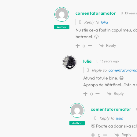
comentatoramator
13 years
Reply to
Iulia
Author
Nu stiu ce-a fost in capul meu, da
batranel. 🙂
Reply
0
Iulia
13 years ago
Reply to
comentatorama
Atunci totul e bine. 😀
Apropo de bătrânel…într-o zi
Reply
0
comentatoramator
Reply to
Iulia
Author
🙁 Poate ca doar si-a sc
Reply
0