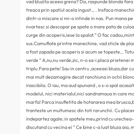
vad bluzita aceea grena? Da, raspunde blonda fara v
treaca prin spatiul acela ingust… . Insfaca manechin
dintr-o miscare si mi-o intinde in nas. Pun mana pe
nvartesc si descopar pe spate o mare pata de culoare
curge din acoperis,iese la spalat.” O fac cadou,mint 
sus.Camuflate printre manechine, vad sticle de plas
a fost zapada pe acoperis si acum se topeste… Totus
verde ” A,nu,nu verde,zic, n-o sa-i placa prietenei 
triplu.Fara pete! Sau in centru ,aceeasi bluza,dar 
mai mult dezamagire decat ranchiuna in ochii blond
irascibila. O iau, ma aud spunand , o s-o spal acasa
modelul, nici materialul,nici sandramaua in care ma 
marfa! Parca insufletita de hotararea mea brusca,bl
tranteste un multumesc din toti rarunchii. Cu plac
indepartez agale; in spatele meu,prind cu urechea-m
discutand cu vecina ei ” Ce bine c-a luat bluza aia, 