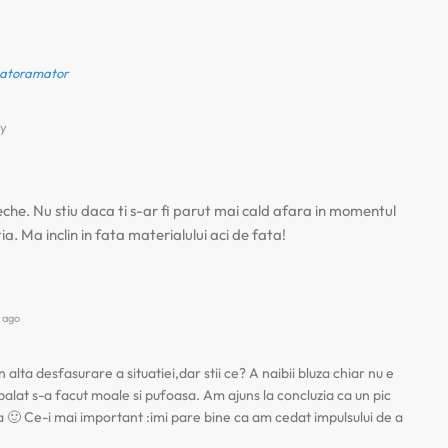
atoramator
y
che. Nu stiu daca ti s-ar fi parut mai cald afara in momentul
ia. Ma inclin in fata materialului aci de fata!
 ago
n alta desfasurare a situatiei,dar stii ce? A naibii bluza chiar nu e
spalat s-a facut moale si pufoasa. Am ajuns la concluzia ca un pic
a 🙂 Ce-i mai important :imi pare bine ca am cedat impulsului de a