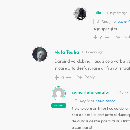
Iulia
13 years ago
Reply to
coment
Aşa sper şi eu…
Repl
0
Mala Teaha
13 years ago
Daruind vei dobindi…asa zice o vorba ve
in care alta desfasurare ar fi avut situat
Reply
0
comentatoramator
13 years
Reply to
Mala Teaha
Author
Nu stiu cum ar fi fost cu caldura i
rea deloc; i-a iesit pata si dupa 
de autosugestie pozitiva nu stric
o cumpara!