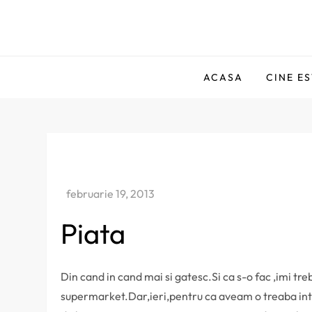
Skip
to
Comentator Amator
content
ACASA
CINE E
Piata
Din cand in cand mai si gatesc.Si ca s-o fac ,imi tr
supermarket.Dar,ieri,pentru ca aveam o treaba intr