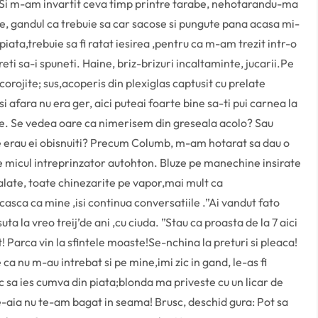
 Si m-am invartit ceva timp printre tarabe, nehotarandu-ma
e, gandul ca trebuie sa car sacose si pungute pana acasa mi-
piata,trebuie sa fi ratat iesirea ,pentru ca m-am trezit intr-o
eti sa-i spuneti. Haine, briz-brizuri incaltaminte, jucarii.Pe
corojite; sus,acoperis din plexiglas captusit cu prelate
i afara nu era ger, aici puteai foarte bine sa-ti pui carnea la
ne. Se vedea oare ca nimerisem din greseala acolo? Sau
 erau ei obisnuiti? Precum Columb, m-am hotarat sa dau o
e micul intreprinzator autohton. Bluze pe manechine insirate
,halate, toate chinezarite pe vapor,mai mult ca
casca ca mine ,isi continua conversatiile .”Ai vandut fato
a la vreo treij’de ani ,cu ciuda. ”Stau ca proasta de la 7 aici
t! Parca vin la sfintele moaste!Se-nchina la preturi si pleaca!
a nu m-au intrebat si pe mine,imi zic in gand, le-as fi
sc sa ies cumva din piata;blonda ma priveste cu un licar de
 de-aia nu te-am bagat in seama! Brusc, deschid gura: Pot sa