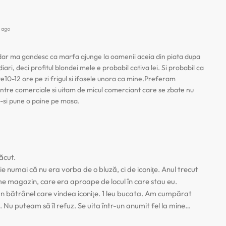
 ago
e,dar ma gandesc ca marfa ajunge la oamenii aceia din piata dupa
ari, deci profitul blondei mele e probabil cativa lei. Si probabil ca
ate10-12 ore pe zi frigul si ifosele unora ca mine.Preferam
ntre comerciale si uitam de micul comerciant care se zbate nu
a-si pune o paine pe masa.
ăcut.
 numai că nu era vorba de o bluză, ci de iconiţe. Anul trecut
 magazin, care era aproape de locul în care stau eu.
 un bătrânel care vindea iconiţe. 1 leu bucata. Am cumpărat
a. Nu puteam să îl refuz. Se uita într-un anumit fel la mine…