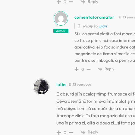
Reply
0
c
comentatoramator
13 years
o
Reply to
Dan
Author
Stiu ca pretul platit a fost mar
l
ce trece prin cinci-sase intermedi
acei cativa lei o fac sa indure c
e
magazinele de firma si marile ce
pentru a se imbogati, ci pentru 
Reply
0
Iulia
13 years ago
E absurd şi în acelaşi timp frumos ce ai f
Ceva asemănător mi s-a întâmplat şi mie
mă obişnuisem să cumpăr de la un anume
Aproape zilnic, în faţa magazinului era
una în prima zi, alta a doua zi…şi tot aş
Reply
0