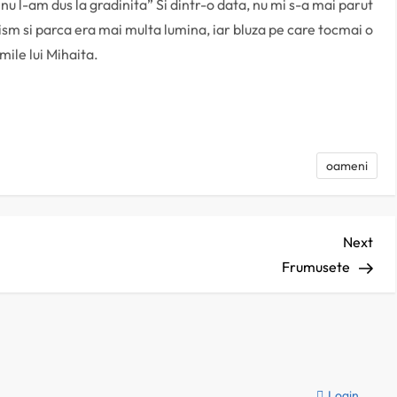
u l-am dus la gradinita” Si dintr-o data, nu mi s-a mai parut
ism si parca era mai multa lumina, iar bluza pe care tocmai o
mile lui Mihaita.
jează
oameni
Nex
Next
Pos
Frumusete
Login