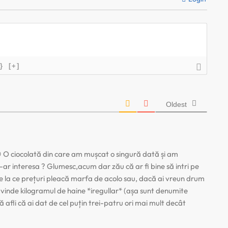
}
[+]
Oldest
😀 O ciocolată din care am mușcat o singură dată și am
ar interesa ? Glumesc,acum dar zău că ar fi bine să intri pe
 de la ce prețuri pleacă marfa de acolo sau, dacă ai vreun drum
e vinde kilogramul de haine *iregullar* (așa sunt denumite
ă afli că ai dat de cel puțin trei-patru ori mai mult decât