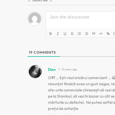
g
a
r
{
e
î
19
COMMENTS
n
Dan
13 years ago
a
Offf … Ești visul oricărui comerciant … 
renunțat fiindcă avea un gust nașpa, te-
r
site-urile comerciale chinezești să vezi
pe la Stambul, să vezi în bazar cu cât s
t
mărfurile cu defecte). Vei putea astfel s
prețul de achiziție.
i