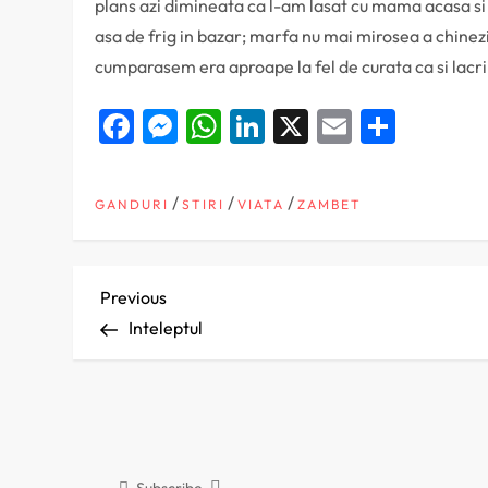
plans azi dimineata ca l-am lasat cu mama acasa si n
asa de frig in bazar; marfa nu mai mirosea a chinez
cumparasem era aproape la fel de curata ca si lacri
Facebook
Messenger
WhatsApp
LinkedIn
X
Email
Parta
/
/
/
GANDURI
STIRI
VIATA
ZAMBET
N
Previous
Previous
Post
Inteleptul
a
v
i
Subscribe