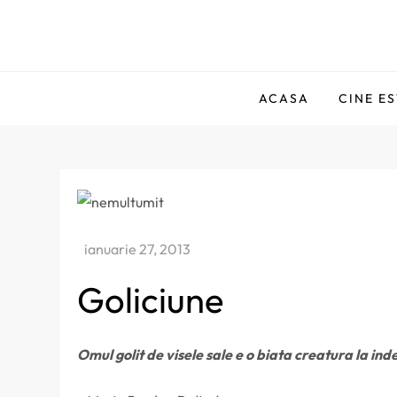
Skip
to
Comentator Amator
content
ACASA
CINE E
Goliciune
Omul golit de visele sale e o biata creatura la ind