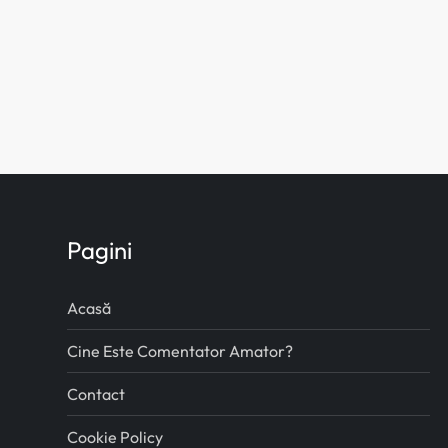
o
l
e
Pagini
Acasă
Cine Este Comentator Amator?
Contact
Cookie Policy