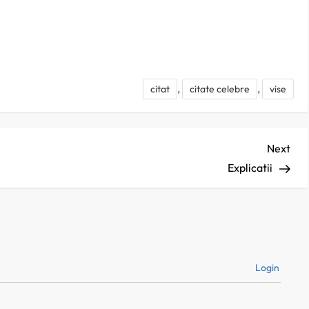
jează
,
,
citat
citate celebre
vise
Nex
Next
Pos
Explicatii
Login