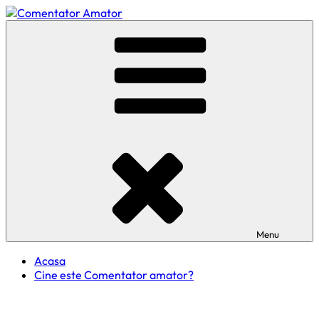
Skip
to
Comentator Amator
content
Menu
Acasa
Cine este Comentator amator?