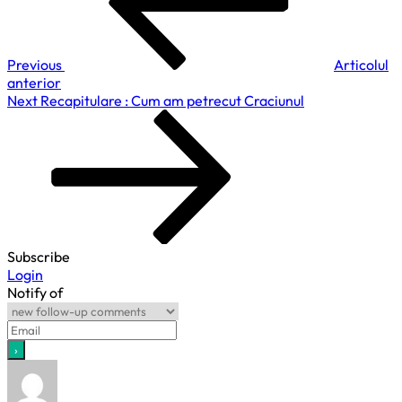
articole
Previous
Articolul
anterior
Next
Next
Recapitulare : Cum am petrecut Craciunul
Post
Subscribe
Login
Notify of