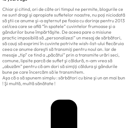
Chiar şi citind, ori de câte ori timpul ne permite, blogurile ce
ne sunt dragi şi apropiate sufletelor noastre, nu poţi niciodată
să ştii ce anume şi-a aşternut pe foaia cu dorinţe pentru 2013
cel/cea care se află “în spatele” cuvintelor frumoase şi a
gândurilor bune împărtăşite. De aceea pare o misiune
practic imposibilă să „personalizezi” un mesaj de sărbători,
să cauţi să exprimi în cuvinte potrivite wish-list-ului fiecăruia
ceea ce anume doreşti să transmiţi pentru noul an. Iar de
mesaje „tip” ce tind a „păcătui” prin a transmite urări seci,
comune, lipsite parcă de suflet şi căldură, n-am vrea să
„abuzăm” pentru că am dori să simţiţi căldura şi gândurile
bune pe care încercăm să le transmitem.
Aşa că o să spunem simplu : sărbători cu bine şi un an mai bun
! Şi multă, multă sănătate !