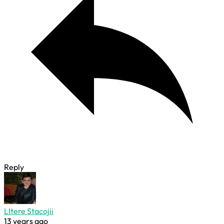
Reply
LItere Stacojii
13 years ago