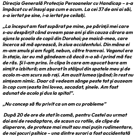
Direcţia Generală Protecţia Persoanelor cu Handicap – s-a
împăcat cu el însuşi aşa cum e acum. La cei 37 de ani ai săi,
s-a iertat pe sine, i-a iertat pe ceilalţi.
„La început am fost supărat pe mine, pe părinţii mei care
s-au despărţit când aveam şase ani şi din cauza cărora am
ajuns la şcoala de copii din Dorohoi; pe maică-mea, care
încerca să mă oprească, în ziua accidentului. Din mâna ei
m-am smuls şi am fugit, nebun, către tramvai. Vagonul era
în staţie, iar eu mă gândeam că dacă n-o să-l prind mă fac
de răs. Şi l-am prins. În clipa în care am apucat bara am
simţit o izbitură; am zburat în stâlpul din spatele meu şi de
acolo m-am scurs sub roţi. Am auzit lumea ţipând; în rest nu
simţeam nimic. Doar că vedeam sânge peste tot şi auzeam
în cap cum ţeasta îmi lovea, sacadat, şinele. Am fost
adunat de acolo şi dus la spital”.
„Nu concep să fiu privit ca un om cu probleme”
După 20 de ore de stat în comă, pentru Costel au urmat
doi ani de readaptare, de scaun cu rotile, de clipe de
disperare, de proteze mai mult sau mai puţin rudimentare,
de noi şocuri psihice – una dintre surori a fost accidentată