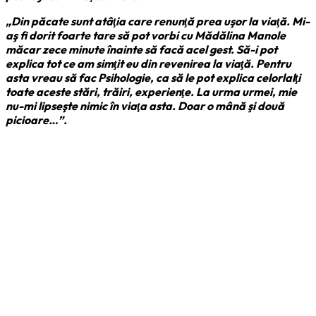
„Din păcate sunt atâţia care renunţă prea uşor la viaţă. Mi-
aş fi dorit foarte tare să pot vorbi cu Mădălina Manole
măcar zece minute înainte să facă acel gest. Să-i pot
explica tot ce am simţit eu din revenirea la viaţă. Pentru
asta vreau să fac Psihologie, ca să le pot explica celorlalţi
toate aceste stări, trăiri, experienţe. La urma urmei, mie
nu-mi lipseşte nimic în viaţa asta. Doar o mână şi două
picioare…”.