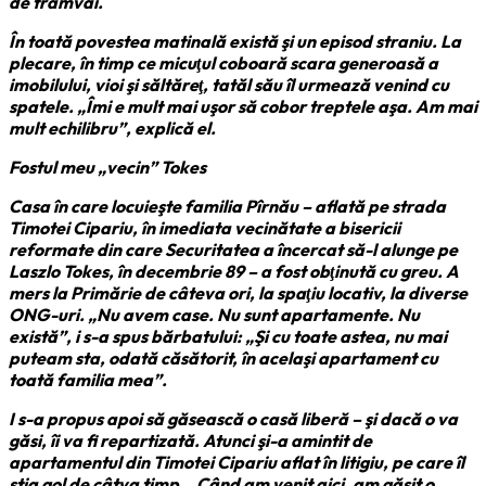
de tramvai.
În toată povestea matinală există şi un episod straniu. La
plecare, în timp ce micuţul coboară scara generoasă a
imobilului, vioi şi săltăreţ, tatăl său îl urmează venind cu
spatele. „Îmi e mult mai uşor să cobor treptele aşa. Am mai
mult echilibru”, explică el.
Fostul meu „vecin” Tokes
Casa în care locuieşte familia Pîrnău – aflată pe strada
Timotei Cipariu, în imediata vecinătate a bisericii
reformate din care Securitatea a încercat să-l alunge pe
Laszlo Tokes, în decembrie 89 – a fost obţinută cu greu. A
mers la Primărie de câteva ori, la spaţiu locativ, la diverse
ONG-uri. „Nu avem case. Nu sunt apartamente. Nu
există”, i s-a spus bărbatului: „Şi cu toate astea, nu mai
puteam sta, odată căsătorit, în acelaşi apartament cu
toată familia mea”.
I s-a propus apoi să găsească o casă liberă – şi dacă o va
găsi, îi va fi repartizată. Atunci şi-a amintit de
apartamentul din Timotei Cipariu aflat în litigiu, pe care îl
ştia gol de câtva timp. „Când am venit aici, am găsit o