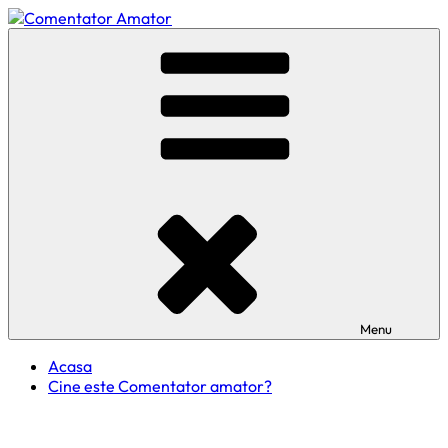
Skip
to
Comentator Amator
content
Menu
Acasa
Cine este Comentator amator?