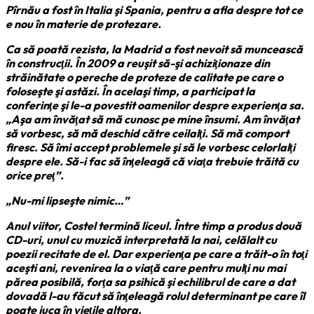
Pîrnău a fost în Italia şi Spania, pentru a afla despre tot ce
e nou în materie de protezare.
Ca să poată rezista, la Madrid a fost nevoit să muncească
în construcţii. În 2009 a reuşit să-şi achiziţionaze din
străinătate o pereche de proteze de calitate pe care o
foloseşte şi astăzi. În acelaşi timp, a participat la
conferinţe şi le-a povestit oamenilor despre experienţa sa.
„Aşa am învăţat să mă cunosc pe mine însumi. Am învăţat
să vorbesc, să mă deschid către ceilalţi. Să mă comport
firesc. Să îmi accept problemele şi să le vorbesc celorlalţi
despre ele. Să-i fac să înţeleagă că viaţa trebuie trăită cu
orice preţ”.
„Nu-mi lipseşte nimic…”
Anul viitor, Costel termină liceul. Între timp a produs două
CD-uri, unul cu muzică interpretată la nai, celălalt cu
poezii recitate de el. Dar experienţa pe care a trăit-o în toţi
aceşti ani, revenirea la o viaţă care pentru mulţi nu mai
părea posibilă, forţa sa psihică şi echilibrul de care a dat
dovadă l-au făcut să înţeleagă rolul determinant pe care îl
poate juca în vieţile altora.