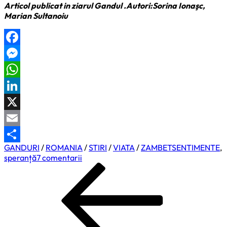
Articol publicat in ziarul Gandul .Autori:Sorina Ionaşc,
Marian Sultanoiu
Facebook
Messenger
WhatsApp
LinkedIn
X
Email
GANDURI
/
ROMANIA
/
STIRI
/
VIATA
/
ZAMBET
SENTIMENTE
,
Partajează
la
speranță
7 comentarii
Navigare
Previous
Romanii
Post
altfel
în
articole