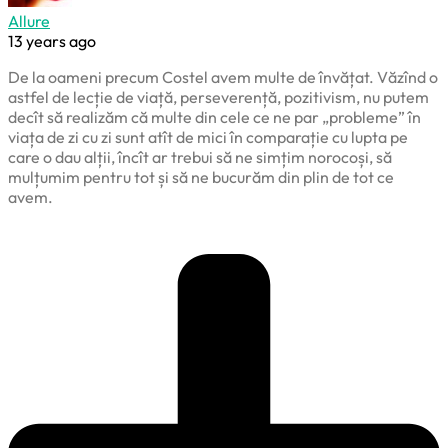
Allure
13 years ago
De la oameni precum Costel avem multe de învățat. Văzînd o
astfel de lecție de viață, perseverență, pozitivism, nu putem
decît să realizăm că multe din cele ce ne par „probleme” în
viața de zi cu zi sunt atît de mici în comparație cu lupta pe
care o dau alții, încît ar trebui să ne simțim norocoși, să
mulțumim pentru tot și să ne bucurăm din plin de tot ce
avem.