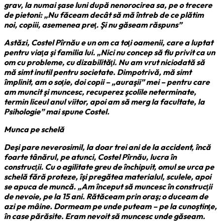
grav, la numai şase luni după nenorocirea sa, pe o trecere
de pietoni: „Nu făceam decât să mă întreb de ce plătim
noi, copiii, asemenea preţ. Şi nu găseam răspuns”
Astăzi, Costel Pîrnău e un om ca toţi oamenii, care a luptat
pentru viaţa şi familia lui. „Nici nu concep să fiu privit ca un
om cu probleme, cu dizabilităţi. Nu am vrut niciodată să
mă simt inutil pentru societate. Dimpotrivă, mă simt
împlinit, am o soţie, doi copii – „auraşii” mei – pentru care
am muncit şi muncesc, recuperez şcolile neterminate,
termin liceul anul viitor, apoi am să merg la facultate, la
Psihologie” mai spune Costel.
Munca pe schelă
Deşi pare neverosimil, la doar trei ani de la accident, încă
foarte tânărul, pe atunci, Costel Pîrnău, lucra în
construcţii. Cu o agilitate greu de închipuit, omul se urca pe
schelă fără proteze, îşi pregătea materialul, sculele, apoi
se apuca de muncă. „Am început să muncesc în construcţii
de nevoie, pe la 15 ani. Rătăceam prin oraş; o duceam de
azi pe mâine. Dormeam pe unde puteam – pe la cunoştinţe,
în case părăsite. Eram nevoit să muncesc unde găseam.