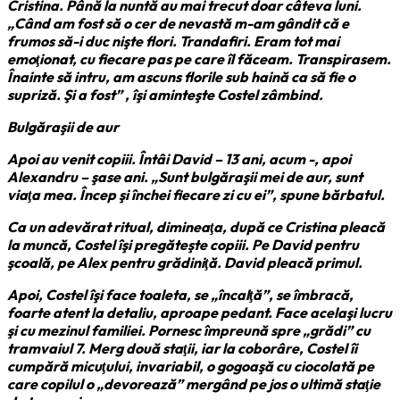
Cristina. Până la nuntă au mai trecut doar câteva luni.
„Când am fost să o cer de nevastă m-am gândit că e
frumos să-i duc nişte flori. Trandafiri. Eram tot mai
emoţionat, cu fiecare pas pe care îl făceam. Transpirasem.
Înainte să intru, am ascuns florile sub haină ca să fie o
supriză. Şi a fost” , îşi aminteşte Costel zâmbind.
Bulgăraşii de aur
Apoi au venit copiii. Întâi David – 13 ani, acum -, apoi
Alexandru – şase ani. „Sunt bulgăraşii mei de aur, sunt
viaţa mea. Încep şi închei fiecare zi cu ei”, spune bărbatul.
Ca un adevărat ritual, dimineaţa, după ce Cristina pleacă
la muncă, Costel îşi pregăteşte copiii. Pe David pentru
şcoală, pe Alex pentru grădiniţă. David pleacă primul.
Apoi, Costel îşi face toaleta, se „încalţă”, se îmbracă,
foarte atent la detaliu, aproape pedant. Face acelaşi lucru
şi cu mezinul familiei. Pornesc împreună spre „grădi” cu
tramvaiul 7. Merg două staţii, iar la coborâre, Costel îi
cumpără micuţului, invariabil, o gogoaşă cu ciocolată pe
care copilul o „devorează” mergând pe jos o ultimă staţie