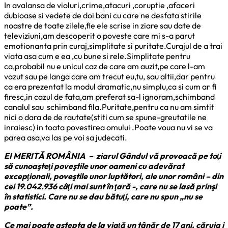
In avalansa de violuri,crime,atacuri ,coruptie ,afaceri
dubioase si vedete de doi bani cu care ne desfata stirile
noastre de toate zilele,fie ele scrise in ziare sau date de
televiziuni,am descoperit o poveste care mi s-a parut
emotionanta prin curaj,simplitate si puritate.Curajul de a trai
viata asa cum e ea ,cu bune si rele.Simplitate pentru
ca,probabil nu e unicul caz de care am auzit,pe care l-am
vazut sau pe langa care am trecut eu,tu, sau altii,dar pentru
ca era prezentat la modul dramatic,nu simplu,ca si cum ar fi
firesc,in cazul de fata,am preferat sa-l ignoram,schimband
canalul sau schimband fila.Puritate,pentru ca nu am simtit
nici o dara de de rautate(stiti cum se spune-greutatile ne
inraiesc) in toata povestirea omului .Poate voua nu vi se va
parea asa,va las pe voi sa judecati.
EI MERITĂ ROMÂNIA – ziarul Gândul vă provoacă pe toţi
să cunoaşteţi poveştile unor oameni cu adevărat
excepţionali, poveştile unor luptători, ale unor români – din
cei 19.042.936 câţi mai sunt în ţară -, care nu se lasă prinşi
în statistici. Care nu se dau bătuţi, care nu spun „nu se
poate”.
Ce mai poate aştepta de la viaţă un tânăr de 17 ani, căruia i