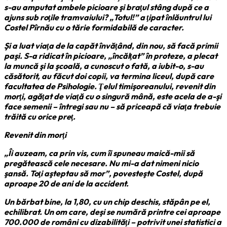
s-au amputat ambele picioare şi braţul stâng după ce a
ajuns sub roţile tramvaiului? „Totul!” a ţipat înlăuntrul lui
Costel Pîrnău cu o tărie formidabilă de caracter.
Şi a luat viaţa de la capăt învăţând, din nou, să facă primii
paşi. S-a ridicat în picioare, „încălţat” în proteze, a plecat
la muncă şi la şcoală, a cunoscut o fată, a iubit-o, s-au
căsătorit, au făcut doi copii, va termina liceul, după care
facultatea de Psihologie. Ţelul timişoreanului, revenit din
morţi, agăţat de viaţă cu o singură mână, este acela de a-şi
face semenii – întregi sau nu – să priceapă că viaţa trebuie
trăită cu orice preţ.
Revenit din morţi
„Îi auzeam, ca prin vis, cum îi spuneau maică-mii să
pregătească cele necesare. Nu mi-a dat nimeni nicio
şansă. Toţi aşteptau să mor”, povesteşte Costel, după
aproape 20 de ani de la accident.
Un bărbat bine, la 1,80, cu un chip deschis, stăpân pe el,
echilibrat. Un om care, deşi se numără printre cei aproape
700.000 de români cu dizabilităţi – potrivit unei statistici a