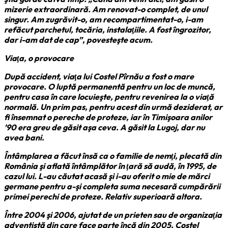
mizerie extraordinară. Am renovat-o complet, de unul
singur. Am zugrăvit-o, am recompartimentat-o, i-am
refăcut parchetul, tocăria, instalaţiile. A fost îngrozitor,
dar i-am dat de cap”, povesteşte acum.
Viaţa, o provocare
După accident, viaţa lui Costel Pîrnău a fost o mare
provocare. O luptă permanentă pentru un loc de muncă,
pentru casa în care locuieşte, pentru revenirea la o viaţă
normală. Un prim pas, pentru acest din urmă deziderat, ar
fi însemnat o pereche de proteze, iar în Timişoara anilor
’90 era greu de găsit aşa ceva. A găsit la Lugoj, dar nu
avea bani.
Întâmplarea a făcut însă ca o familie de nemţi, plecată din
România şi aflată întâmplător în ţară să audă, în 1995, de
cazul lui. L-au căutat acasă şi i-au oferit o mie de mărci
germane pentru a-şi completa suma necesară cumpărării
primei perechi de proteze. Relativ superioară altora.
Între 2004 şi 2006, ajutat de un prieten sau de organizaţia
adventistă din care face parte încă din 2005, Costel