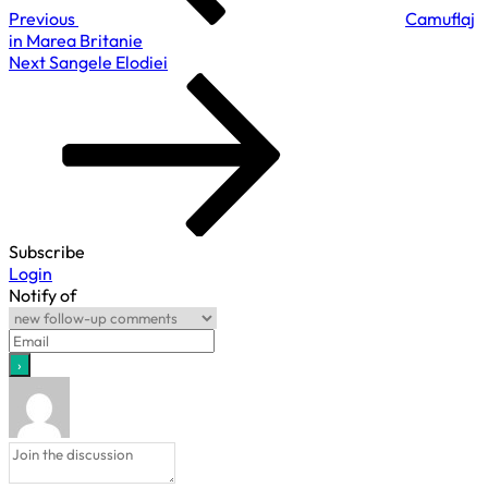
Previous
Camuflaj
in Marea Britanie
Next
Next
Sangele Elodiei
Post
Subscribe
Login
Notify of