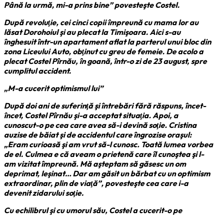
Până la urmă, mi-a prins bine” povesteşte Costel.
După revoluţie, cei cinci copii împreună cu mama lor au
lăsat Dorohoiul şi au plecat la Timişoara. Aici s-au
înghesuit într-un apartament aflat la parterul unui bloc din
zona Liceului Auto, obţinut cu greu de femeie. De acolo a
plecat Costel Pîrnău, în goană, într-o zi de 23 august, spre
cumplitul accident.
„M-a cucerit optimismul lui”
După doi ani de suferinţă şi întrebări fără răspuns, încet-
încet, Costel Pîrnău şi-a acceptat situaţia. Apoi, a
cunoscut-o pe cea care avea să-i devină soţie. Cristina
auzise de băiat şi de accidentul care îngrozise oraşul:
„Eram curioasă şi am vrut să-l cunosc. Toată lumea vorbea
de el. Culmea e că aveam o prietenă care îl cunoştea şi l-
am vizitat împreună. Mă aşteptam să găsesc un om
deprimat, leşinat… Dar am găsit un bărbat cu un optimism
extraordinar, plin de viaţă”, povesteşte cea care i-a
devenit zidarului soţie.
Cu echilibrul şi cu umorul său, Costel a cucerit-o pe