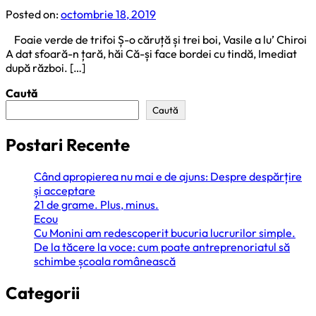
Posted on:
octombrie 18, 2019
Foaie verde de trifoi Ș-o căruță și trei boi, Vasile a lu’ Chiroi
A dat sfoară-n țară, hăi Că-și face bordei cu tindă, Imediat
după război. […]
Caută
Caută
Postari Recente
Când apropierea nu mai e de ajuns: Despre despărțire
și acceptare
21 de grame. Plus, minus.
Ecou
Cu Monini am redescoperit bucuria lucrurilor simple.
De la tăcere la voce: cum poate antreprenoriatul să
schimbe școala românească
Categorii