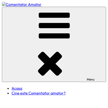
Skip
to
Comentator Amator
content
Menu
Acasa
Cine este Comentator amator?