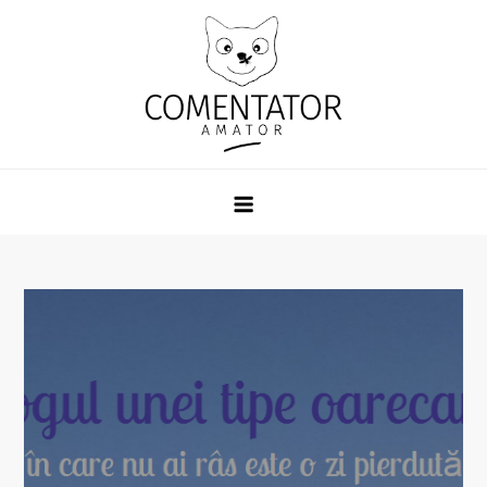
Skip
to
content
Comentator Amator