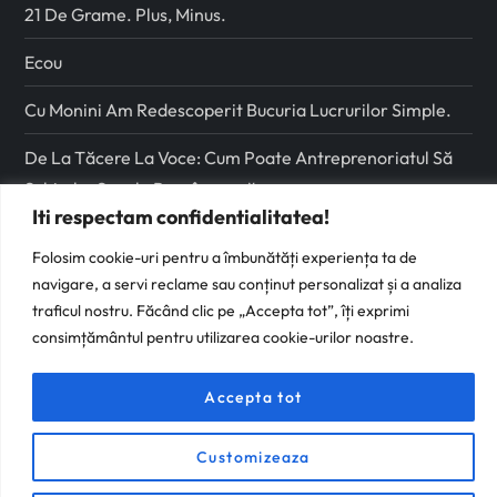
21 De Grame. Plus, Minus.
Ecou
Cu Monini Am Redescoperit Bucuria Lucrurilor Simple.
De La Tăcere La Voce: Cum Poate Antreprenoriatul Să
Schimbe Școala Românească
Iti respectam confidentialitatea!
Urmareste-ma pe
Folosim cookie-uri pentru a îmbunătăți experiența ta de
navigare, a servi reclame sau conținut personalizat și a analiza
Facebook
traficul nostru. Făcând clic pe „Accepta tot”, îți exprimi
consimțământul pentru utilizarea cookie-urilor noastre.
Instagram
Accepta tot
Customizeaza