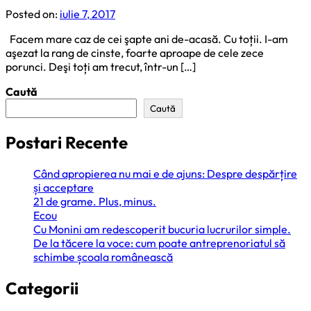
Posted on:
iulie 7, 2017
Facem mare caz de cei şapte ani de-acasă. Cu toții. I-am
aşezat la rang de cinste, foarte aproape de cele zece
porunci. Deşi toți am trecut, într-un […]
Caută
Caută
Postari Recente
Când apropierea nu mai e de ajuns: Despre despărțire
și acceptare
21 de grame. Plus, minus.
Ecou
Cu Monini am redescoperit bucuria lucrurilor simple.
De la tăcere la voce: cum poate antreprenoriatul să
schimbe școala românească
Categorii