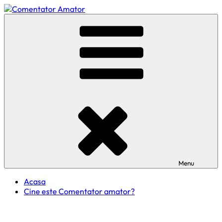
Skip
to
Comentator Amator
content
Menu
Acasa
Cine este Comentator amator?