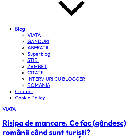
Blog
VIATA
GANDURI
ABERATII
Superblog
STIRI
ZAMBET
CITATE
INTERVIURI CU BLOGGERI
ROMANIA
Contact
Cookie Policy
VIATA
Risipa de mancare. Ce fac (gândesc)
românii când sunt turiști?