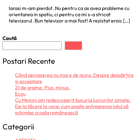
Iarasi m-am pierdut .Nu pentru ca as avea probleme cu
orientarea in spatiu, ci pentru ca mi s-a stricat
televizorul .Bun televizor a mai fost! A rezistat eroic […]
Caută
Caută
Postari Recente
Când apropierea nu mai e de ajuns: Despre despărțire
și acceptare
21 de grame. Plus, minus.
Ecou
Cu Monini am redescoperit bucuria lucrurilor simple.
De la tăcere la voce: cum poate antreprenoriatul să
schimbe școala românească
Categorii