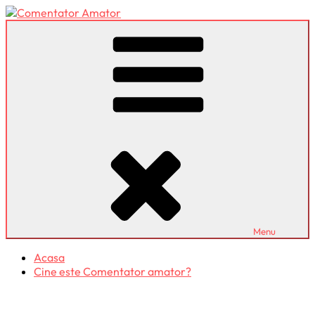
Skip
to
Comentator Amator
content
Menu
Acasa
Cine este Comentator amator?