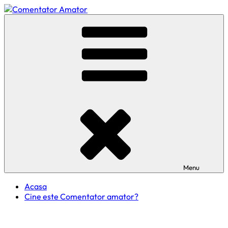
Skip
to
Comentator Amator
content
Menu
Acasa
Cine este Comentator amator?