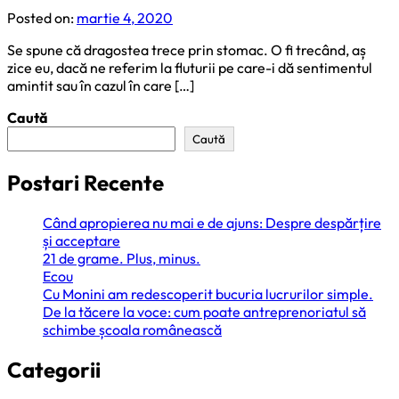
Posted on:
martie 4, 2020
Se spune că dragostea trece prin stomac. O fi trecând, aș
zice eu, dacă ne referim la fluturii pe care-i dă sentimentul
amintit sau în cazul în care […]
Caută
Caută
Postari Recente
Când apropierea nu mai e de ajuns: Despre despărțire
și acceptare
21 de grame. Plus, minus.
Ecou
Cu Monini am redescoperit bucuria lucrurilor simple.
De la tăcere la voce: cum poate antreprenoriatul să
schimbe școala românească
Categorii