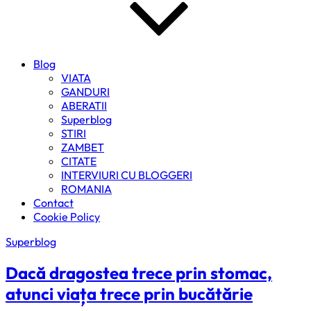
Blog
VIATA
GANDURI
ABERATII
Superblog
STIRI
ZAMBET
CITATE
INTERVIURI CU BLOGGERI
ROMANIA
Contact
Cookie Policy
Superblog
Dacă dragostea trece prin stomac,
atunci viața trece prin bucătărie