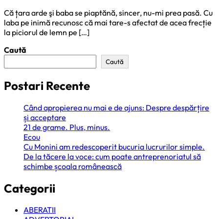
Că țara arde şi baba se piaptănă, sincer, nu-mi prea pasă. Cu
laba pe inimă recunosc că mai tare-s afectat de acea frecție
la piciorul de lemn pe […]
Caută
Caută
Postari Recente
Când apropierea nu mai e de ajuns: Despre despărțire
și acceptare
21 de grame. Plus, minus.
Ecou
Cu Monini am redescoperit bucuria lucrurilor simple.
De la tăcere la voce: cum poate antreprenoriatul să
schimbe școala românească
Categorii
ABERATII