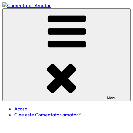
Skip
to
Comentator Amator
content
Menu
Acasa
Cine este Comentator amator?