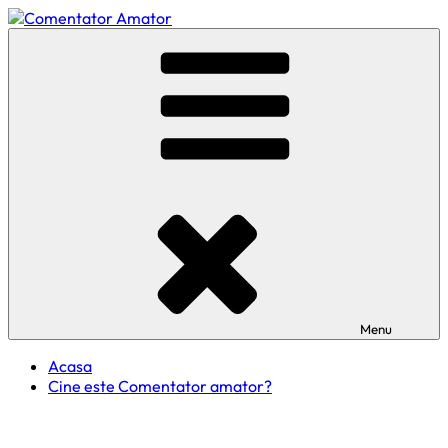
Skip
to
Comentator Amator
content
Menu
Acasa
Cine este Comentator amator?