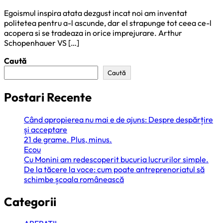
Egoismul inspira atata dezgust incat noi am inventat
politetea pentru a-l ascunde, dar el strapunge tot ceea ce-l
acopera si se tradeaza in orice imprejurare. Arthur
Schopenhauer VS […]
Caută
Caută
Postari Recente
Când apropierea nu mai e de ajuns: Despre despărțire
și acceptare
21 de grame. Plus, minus.
Ecou
Cu Monini am redescoperit bucuria lucrurilor simple.
De la tăcere la voce: cum poate antreprenoriatul să
schimbe școala românească
Categorii