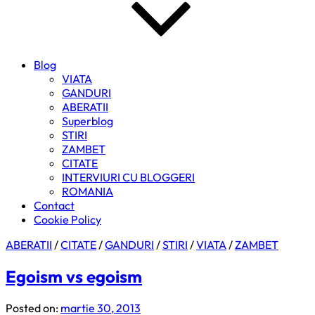
Blog
VIATA
GANDURI
ABERATII
Superblog
STIRI
ZAMBET
CITATE
INTERVIURI CU BLOGGERI
ROMANIA
Contact
Cookie Policy
ABERATII
/
CITATE
/
GANDURI
/
STIRI
/
VIATA
/
ZAMBET
Egoism vs egoism
Posted on:
martie 30, 2013