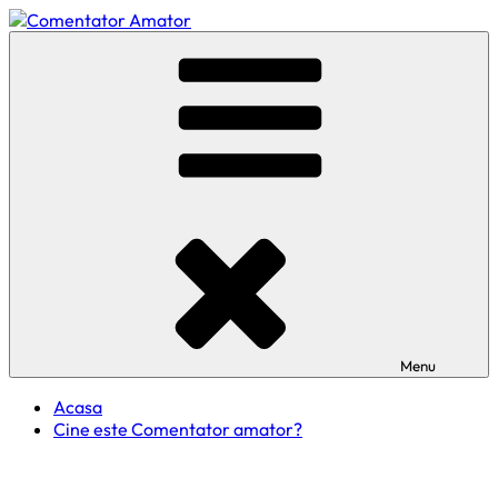
Skip
to
Comentator Amator
content
Menu
Acasa
Cine este Comentator amator?