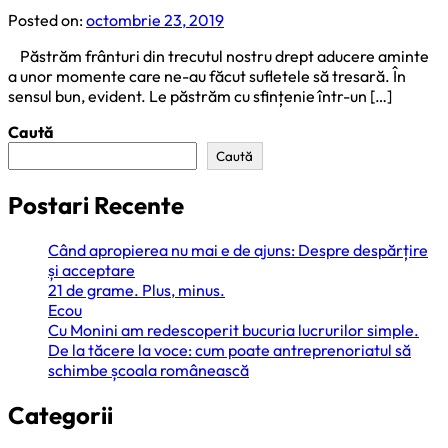
Posted on:
octombrie 23, 2019
Păstrăm frânturi din trecutul nostru drept aducere aminte
a unor momente care ne-au făcut sufletele să tresară. În
sensul bun, evident. Le păstrăm cu sfințenie într-un […]
Caută
Caută
Postari Recente
Când apropierea nu mai e de ajuns: Despre despărțire
și acceptare
21 de grame. Plus, minus.
Ecou
Cu Monini am redescoperit bucuria lucrurilor simple.
De la tăcere la voce: cum poate antreprenoriatul să
schimbe școala românească
Categorii