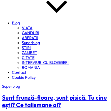
Blog
VIATA
GANDURI
ABERATII
Superblog
STIRI
ZAMBET
CITATE
INTERVIURI CU BLOGGERI
ROMANIA
Contact
Cookie Policy
Superblog
Sunt frunză-floare, sunt pisică. Tu cine
ești? Ce talismane ai?