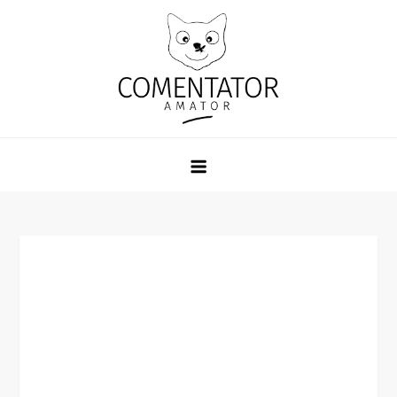
Skip
to
content
Comentator Amator