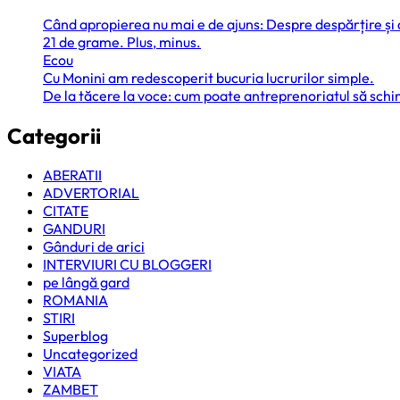
Când apropierea nu mai e de ajuns: Despre despărțire și
21 de grame. Plus, minus.
Ecou
Cu Monini am redescoperit bucuria lucrurilor simple.
De la tăcere la voce: cum poate antreprenoriatul să sc
Categorii
ABERATII
ADVERTORIAL
CITATE
GANDURI
Gânduri de arici
INTERVIURI CU BLOGGERI
pe lângă gard
ROMANIA
STIRI
Superblog
Uncategorized
VIATA
ZAMBET