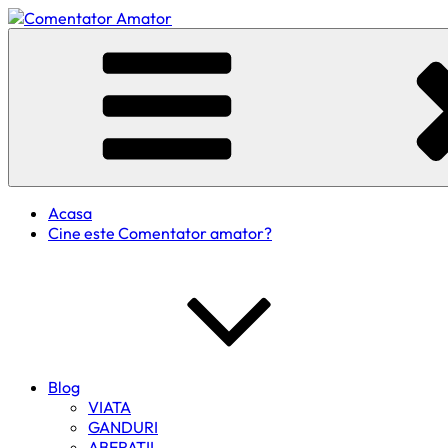
Skip
to
Comentator Amator
content
Acasa
Cine este Comentator amator?
Blog
VIATA
GANDURI
ABERATII