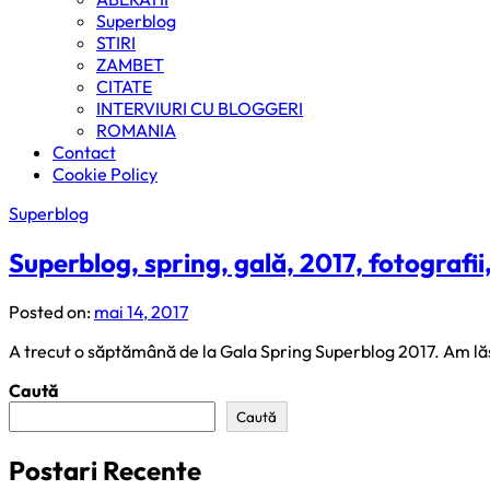
Superblog
STIRI
ZAMBET
CITATE
INTERVIURI CU BLOGGERI
ROMANIA
Contact
Cookie Policy
Superblog
Superblog, spring, gală, 2017, fotografii
Posted on:
mai 14, 2017
A trecut o săptămână de la Gala Spring Superblog 2017. Am lăs
Caută
Caută
Postari Recente