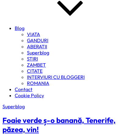
Blog
VIATA
GANDURI
ABERATII
Superblog
STIRI
ZAMBET
CITATE
INTERVIURI CU BLOGGERI
ROMANIA
Contact
Cookie Policy
Superblog
Foaie verde ș-o banană, Tenerife,
păzea, vin!