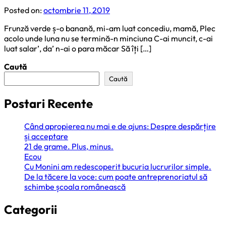
Posted on:
octombrie 11, 2019
Frunză verde ș-o banană, mi-am luat concediu, mamă, Plec
acolo unde luna nu se termină-n minciuna C-ai muncit, c-ai
luat salar’, da’ n-ai o para măcar Să îți […]
Caută
Caută
Postari Recente
Când apropierea nu mai e de ajuns: Despre despărțire
și acceptare
21 de grame. Plus, minus.
Ecou
Cu Monini am redescoperit bucuria lucrurilor simple.
De la tăcere la voce: cum poate antreprenoriatul să
schimbe școala românească
Categorii