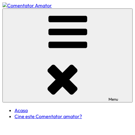
Skip
to
Comentator Amator
content
Menu
Acasa
Cine este Comentator amator?