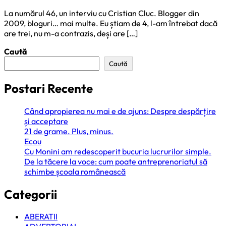
La numărul 46, un interviu cu Cristian Cluc. Blogger din
2009, bloguri… mai multe. Eu știam de 4, l-am întrebat dacă
are trei, nu m-a contrazis, deși are […]
Caută
Caută
Postari Recente
Când apropierea nu mai e de ajuns: Despre despărțire
și acceptare
21 de grame. Plus, minus.
Ecou
Cu Monini am redescoperit bucuria lucrurilor simple.
De la tăcere la voce: cum poate antreprenoriatul să
schimbe școala românească
Categorii
ABERATII