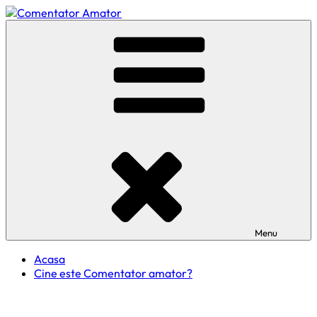
Skip
to
Comentator Amator
content
Menu
Acasa
Cine este Comentator amator?